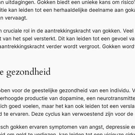
an uitdagingen. Gokken biedt een unieke kans om risic
ie kan leiden tot een herhaaldelijke deelname aan goka
n vervaagt.
 cruciale rol in de aantrekkingskracht van gokken. Ve
ct van het spel versterkt. Dit kan leiden tot een gevoel
antrekkingskracht verder wordt vergroot. Gokken wordt z
ke gezondheid
bben voor de geestelijke gezondheid van een individu
 verhoogde productie van dopamine, een neurotransmitt
zich goed voelen, maar het kan ook leiden tot een versl
d te ervaren. Deze cyclus kan verwoestend zijn voor de
sch gokken ervaren symptomen van angst, depressie en
 om geld te verliezen, kan leiden tot een vicieuze cirk