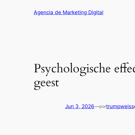
Saltar
Agencia de Marketing Digital
al
contenido
Psychologische effe
geest
Jun 3, 2026
—
trumpweiss
por