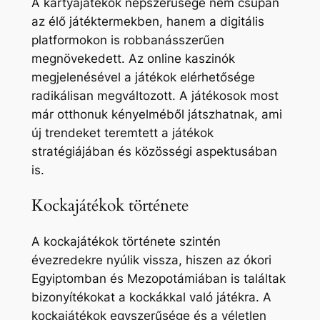
A kártyajátékok népszerűsége nem csupán
az élő játéktermekben, hanem a digitális
platformokon is robbanásszerűen
megnövekedett. Az online kaszinók
megjelenésével a játékok elérhetősége
radikálisan megváltozott. A játékosok most
már otthonuk kényelméből játszhatnak, ami
új trendeket teremtett a játékok
stratégiájában és közösségi aspektusában
is.
Kockajátékok története
A kockajátékok története szintén
évezredekre nyúlik vissza, hiszen az ókori
Egyiptomban és Mezopotámiában is találtak
bizonyítékokat a kockákkal való játékra. A
kockajátékok egyszerűsége és a véletlen