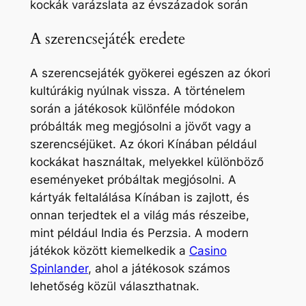
kockák varázslata az évszázadok során
A szerencsejáték eredete
A szerencsejáték gyökerei egészen az ókori
kultúrákig nyúlnak vissza. A történelem
során a játékosok különféle módokon
próbálták meg megjósolni a jövőt vagy a
szerencséjüket. Az ókori Kínában például
kockákat használtak, melyekkel különböző
eseményeket próbáltak megjósolni. A
kártyák feltalálása Kínában is zajlott, és
onnan terjedtek el a világ más részeibe,
mint például India és Perzsia. A modern
játékok között kiemelkedik a
Casino
Spinlander
, ahol a játékosok számos
lehetőség közül választhatnak.