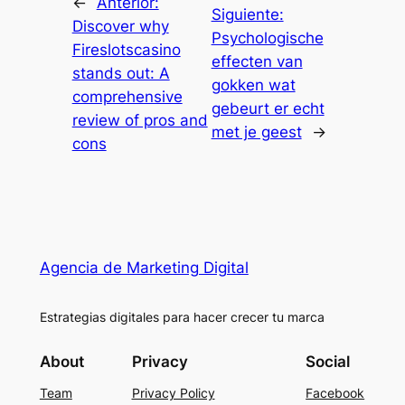
←
Anterior:
Siguiente:
Discover why
Psychologische
Fireslotscasino
effecten van
stands out: A
gokken wat
comprehensive
gebeurt er echt
review of pros and
met je geest
→
cons
Agencia de Marketing Digital
Estrategias digitales para hacer crecer tu marca
About
Privacy
Social
Team
Privacy Policy
Facebook