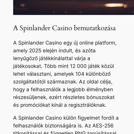
A Spinlander Casino bemutatkozása
A Spinlander Casino egy új online platform,
amely 2025 elején indult, és azóta
lenyűgöző játékkínálattal várja a
játékosokat. Több mint 12 000 játék közül
lehet választani, amelyek 104 különböző
szolgáltatótól származnak. Az oldal célja,
hogy a felhasználók a legjobb élményben
részesüljenek, ezért részletes bónuszokat
és promóciókat kínál a regisztrálóknak.
A Spinlander Casino külön figyelmet fordít a
felhasználók biztonságára is. Az AES-256
titkosítással és független RNG tanúsítással