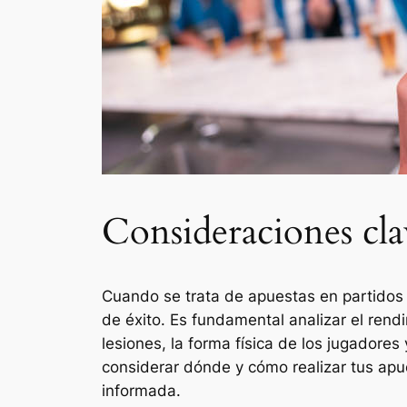
Consideraciones clav
Cuando se trata de apuestas en partidos 
de éxito. Es fundamental analizar el rend
lesiones, la forma física de los jugadores 
considerar dónde y cómo realizar tus apu
informada.