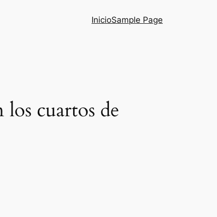
Inicio
Sample Page
 los cuartos de