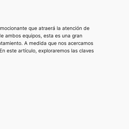
emocionante que atraerá la atención de
 de ambos equipos, esta es una gran
entamiento. A medida que nos acercamos
 En este artículo, exploraremos las claves