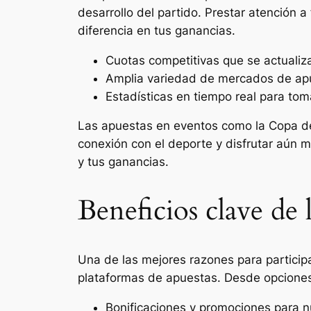
desarrollo del partido. Prestar atención 
diferencia en tus ganancias.
Cuotas competitivas que se actuali
Amplia variedad de mercados de apu
Estadísticas en tiempo real para to
Las apuestas en eventos como la Copa de
conexión con el deporte y disfrutar aún 
y tus ganancias.
Beneficios clave de 
Una de las mejores razones para particip
plataformas de apuestas. Desde opciones
Bonificaciones y promociones para n