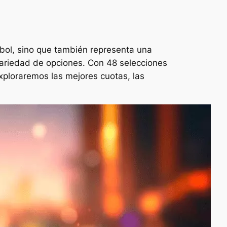
tbol, sino que también representa una
ariedad de opciones. Con 48 selecciones
xploraremos las mejores cuotas, las