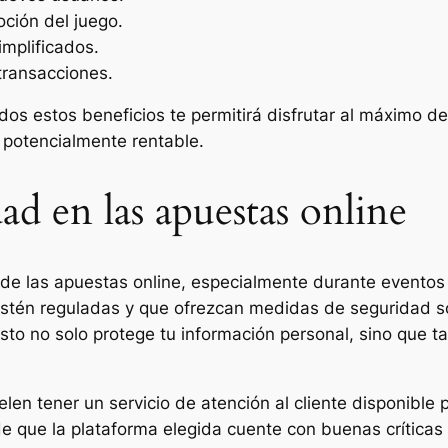
ción del juego.
implificados.
transacciones.
os estos beneficios te permitirá disfrutar al máximo de
potencialmente rentable.
ad en las apuestas online
de las apuestas online, especialmente durante eventos
 estén reguladas y que ofrezcan medidas de seguridad só
Esto no solo protege tu información personal, sino que 
en tener un servicio de atención al cliente disponible p
 que la plataforma elegida cuente con buenas críticas 