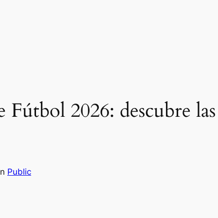
 Fútbol 2026: descubre las
en
Public