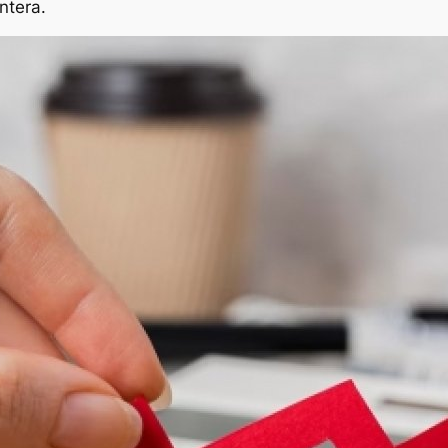
ntera.