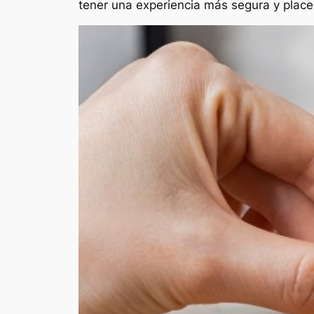
tener una experiencia más segura y place