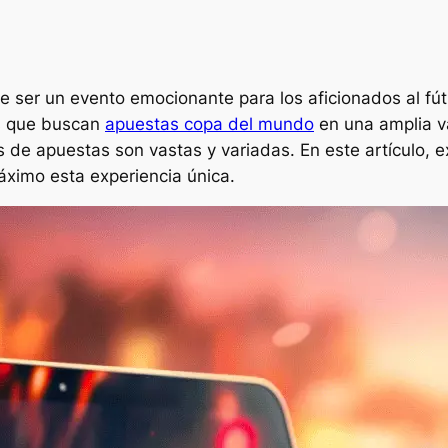
e ser un evento emocionante para los aficionados al fú
s que buscan
apuestas copa del mundo
en una amplia v
 de apuestas son vastas y variadas. En este artículo, e
ximo esta experiencia única.