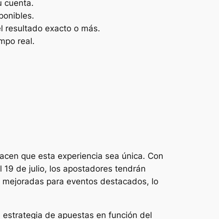
u cuenta.
ponibles.
l resultado exacto o más.
mpo real.
hacen que esta experiencia sea única. Con
 19 de julio, los apostadores tendrán
s mejoradas para eventos destacados, lo
u estrategia de apuestas en función del