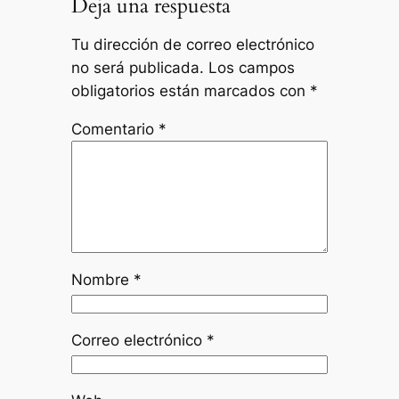
Deja una respuesta
Tu dirección de correo electrónico
no será publicada.
Los campos
obligatorios están marcados con
*
Comentario
*
Nombre
*
Correo electrónico
*