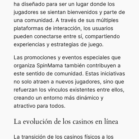
ha diseñado para ser un lugar donde los
jugadores se sientan bienvenidos y parte de
una comunidad. A través de sus múltiples
plataformas de interacción, los usuarios
pueden conectarse entre sí, compartiendo
experiencias y estrategias de juego.
Las promociones y eventos especiales que
organiza SpinMama también contribuyen a
este sentido de comunidad. Estas iniciativas
no solo atraen a nuevos jugadores, sino que
refuerzan los vínculos existentes entre ellos,
creando un entorno más dinámico y
atractivo para todos.
La evolución de los casinos en línea
La transición de los casinos físicos a los