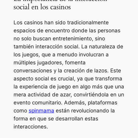
social en los casinos
Los casinos han sido tradicionalmente
espacios de encuentro donde las personas
no solo buscan entretenimiento, sino
también interacción social. La naturaleza de
los juegos, que a menudo involucran a
múltiples jugadores, fomenta
conversaciones y la creación de lazos. Este
aspecto social es crucial, ya que transforma
la experiencia de juego en algo más que una
mera actividad de azar, convirtiéndola en un
evento comunitario. Además, plataformas
como
spinmama
están revolucionando la
forma en que se desarrollan estas
interacciones.