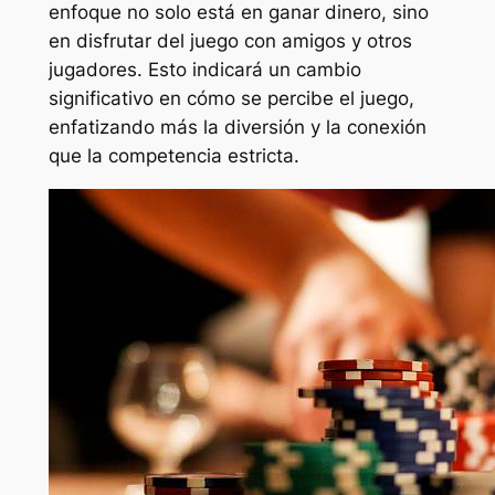
enfoque no solo está en ganar dinero, sino
en disfrutar del juego con amigos y otros
jugadores. Esto indicará un cambio
significativo en cómo se percibe el juego,
enfatizando más la diversión y la conexión
que la competencia estricta.