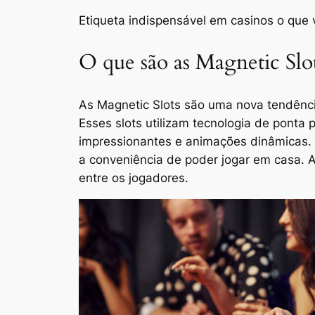
Etiqueta indispensável em casinos o que 
O que são as Magnetic Slo
As Magnetic Slots são uma nova tendênci
Esses slots utilizam tecnologia de ponta
impressionantes e animações dinâmicas. 
a conveniência de poder jogar em casa. 
entre os jogadores.