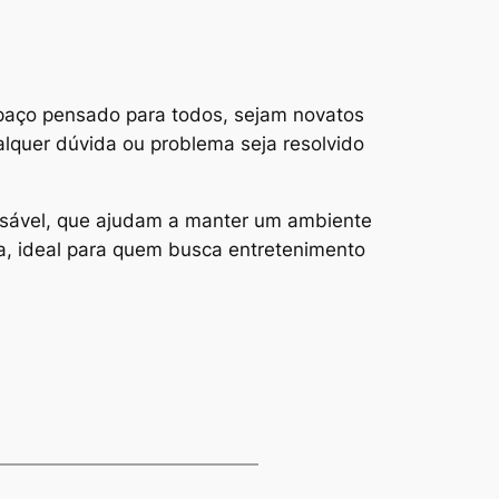
paço pensado para todos, sejam novatos
ualquer dúvida ou problema seja resolvido
onsável, que ajudam a manter um ambiente
ura, ideal para quem busca entretenimento