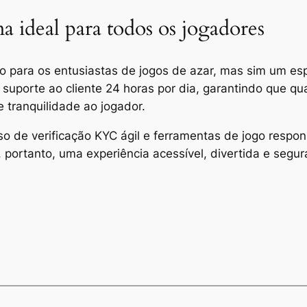
ma ideal para todos os jogadores
 para os entusiastas de jogos de azar, mas sim um es
 suporte ao cliente 24 horas por dia, garantindo que q
 tranquilidade ao jogador.
o de verificação KYC ágil e ferramentas de jogo resp
, portanto, uma experiência acessível, divertida e seg