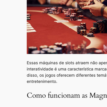
Essas máquinas de slots atraem não ape
interatividade é uma característica marc
disso, os jogos oferecem diferentes tem
entretenimento.
Como funcionam as Magnet