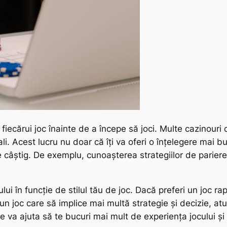
e fiecărui joc înainte de a începe să joci. Multe cazinouri
ali. Acest lucru nu doar că îți va oferi o înțelegere mai bu
e câștig. De exemplu, cunoașterea strategiilor de pariere
ui în funcție de stilul tău de joc. Dacă preferi un joc rap
un joc care să implice mai multă strategie și decizie, atu
e va ajuta să te bucuri mai mult de experiența jocului și 