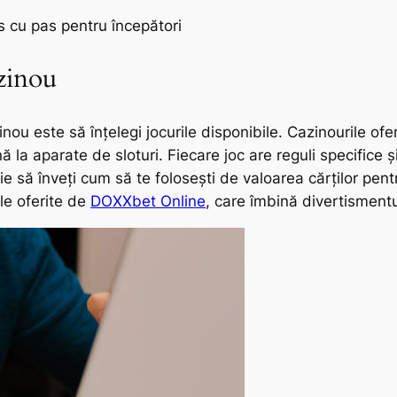
s cu pas pentru începători
azinou
inou este să înțelegi jocurile disponibile. Cazinourile ofe
 la aparate de sloturi. Fiecare joc are reguli specifice ș
ie să înveți cum să te folosești de valoarea cărților pen
ile oferite de
DOXXbet Online
, care îmbină divertismentu