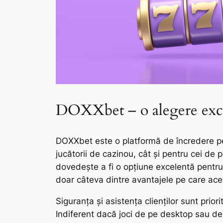
DOXXbet – o alegere exce
DOXXbet este o platformă de încredere pen
jucătorii de cazinou, cât și pentru cei de p
dovedește a fi o opțiune excelentă pentru î
doar câteva dintre avantajele pe care ace
Siguranța și asistența clienților sunt pri
Indiferent dacă joci de pe desktop sau de p