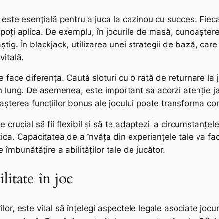
 este esențială pentru a juca la cazinou cu succes. Fiecare
poți aplica. De exemplu, în jocurile de masă, cunoașterea 
tig. În blackjack, utilizarea unei strategii de bază, care
vitală.
oate face diferența. Caută sloturi cu o rată de returnare 
lung. De asemenea, este important să acorzi atenție jack
așterea funcțiilor bonus ale jocului poate transforma co
e crucial să fii flexibil și să te adaptezi la circumstanțe
tica. Capacitatea de a învăța din experiențele tale va fac
îmbunătățire a abilităților tale de jucător.
litate în joc
lor, este vital să înțelegi aspectele legale asociate jocur