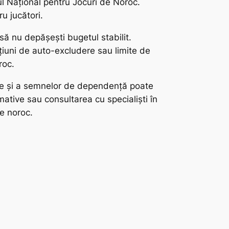
ul Național pentru Jocuri de Noroc.
ru jucători.
 să nu depășești bugetul stabilit.
pțiuni de auto-excludere sau limite de
roc.
iate și a semnelor de dependență poate
mative sau consultarea cu specialiști în
de noroc.