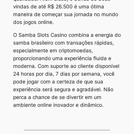
vindas de até R$ 26.500 é uma ótima
maneira de começar sua jornada no mundo
dos jogos online.
O Samba Slots Casino combina a energia do
samba brasileiro com transações rápidas,
especialmente em criptomoedas,
proporcionando uma experiência fluida e
moderna. Com suporte ao cliente disponível
24 horas por dia, 7 dias por semana, você
pode jogar com a certeza de que sua
experiência será segura e agradável. Não
perca a chance de se divertir em um
ambiente online inovador e dinâmico.