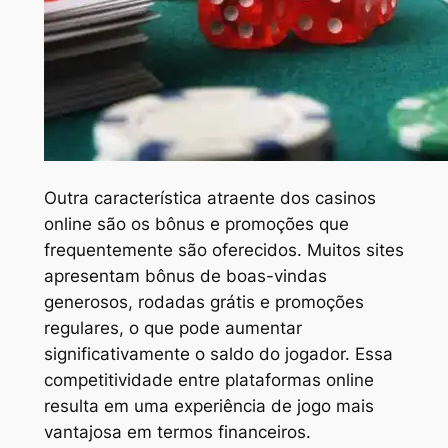
Outra característica atraente dos casinos
online são os bônus e promoções que
frequentemente são oferecidos. Muitos sites
apresentam bônus de boas-vindas
generosos, rodadas grátis e promoções
regulares, o que pode aumentar
significativamente o saldo do jogador. Essa
competitividade entre plataformas online
resulta em uma experiência de jogo mais
vantajosa em termos financeiros.