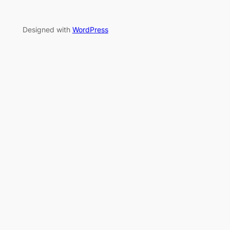
Designed with
WordPress