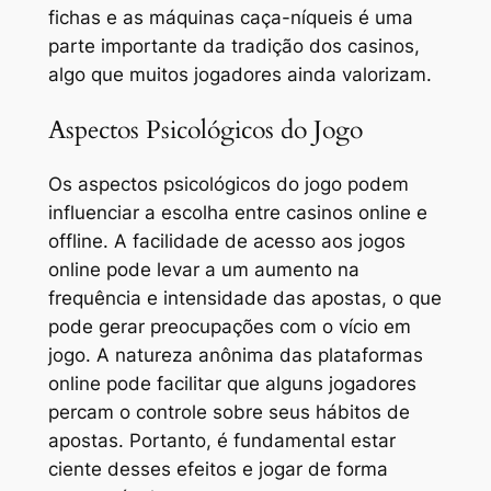
fichas e as máquinas caça-níqueis é uma
parte importante da tradição dos casinos,
algo que muitos jogadores ainda valorizam.
Aspectos Psicológicos do Jogo
Os aspectos psicológicos do jogo podem
influenciar a escolha entre casinos online e
offline. A facilidade de acesso aos jogos
online pode levar a um aumento na
frequência e intensidade das apostas, o que
pode gerar preocupações com o vício em
jogo. A natureza anônima das plataformas
online pode facilitar que alguns jogadores
percam o controle sobre seus hábitos de
apostas. Portanto, é fundamental estar
ciente desses efeitos e jogar de forma