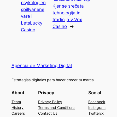
psykologien
Kjer se srečata
spillvanene
tehnologija in
våre i
tradicija v Vox
LetsLucky
Casino
→
Casino
Agencia de Marketing Digital
Estrategias digitales para hacer crecer tu marca
About
Privacy
Social
Team
Privacy Policy
Facebook
History
Terms and Conditions
Instagram
Careers
Contact Us
Twitter/X