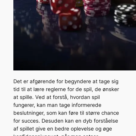
Det er afgørende for begyndere at tage sig
tid til at lære reglerne for de spil, de ønsker
at spille. Ved at forstå, hvordan spil
fungerer, kan man tage informerede
beslutninger, som kan føre til større chance
for succes. Desuden kan en dyb forståelse
af spillet give en bedre oplevelse og øge