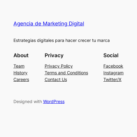
Agencia de Marketing Digital
Estrategias digitales para hacer crecer tu marca
About
Privacy
Social
Team
Privacy Policy
Facebook
History
Terms and Conditions
Instagram
Careers
Contact Us
Twitter/X
Designed with
WordPress