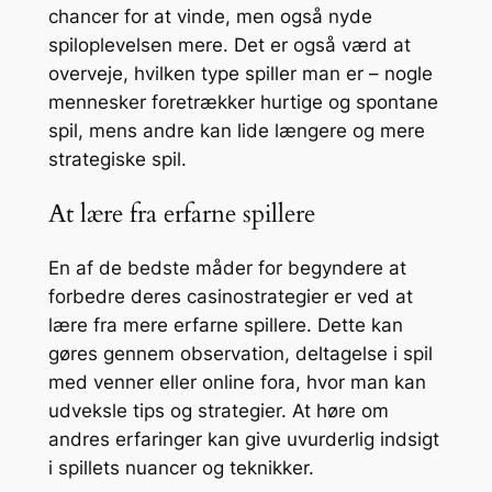
chancer for at vinde, men også nyde
spiloplevelsen mere. Det er også værd at
overveje, hvilken type spiller man er – nogle
mennesker foretrækker hurtige og spontane
spil, mens andre kan lide længere og mere
strategiske spil.
At lære fra erfarne spillere
En af de bedste måder for begyndere at
forbedre deres casinostrategier er ved at
lære fra mere erfarne spillere. Dette kan
gøres gennem observation, deltagelse i spil
med venner eller online fora, hvor man kan
udveksle tips og strategier. At høre om
andres erfaringer kan give uvurderlig indsigt
i spillets nuancer og teknikker.