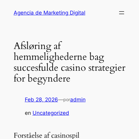
Saltar
Agencia de Marketing Digital
al
contenido
Afsløring af
hemmelighederne bag
succesfulde casino strategier
for begyndere
Feb 28, 2026
—
admin
por
en
Uncategorized
Forståelse af casinospil