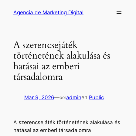
Saltar
Agencia de Marketing Digital
al
contenido
A szerencsejáték
történetének alakulása és
hatásai az emberi
társadalomra
Mar 9, 2026
—
admin
en
Public
por
A szerencsejáték történetének alakulása és
hatásai az emberi társadalomra