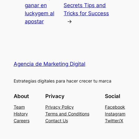
ganar en
Secrets Tips and
luckygem al
Tricks for Success
apostar
→
Agencia de Marketing Digital
Estrategias digitales para hacer crecer tu marca
About
Privacy
Social
Team
Privacy Policy
Facebook
History
Terms and Conditions
Instagram
Careers
Contact Us
Twitter/X