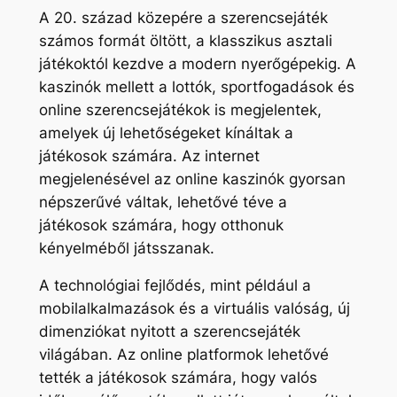
A 20. század közepére a szerencsejáték
számos formát öltött, a klasszikus asztali
játékoktól kezdve a modern nyerőgépekig. A
kaszinók mellett a lottók, sportfogadások és
online szerencsejátékok is megjelentek,
amelyek új lehetőségeket kínáltak a
játékosok számára. Az internet
megjelenésével az online kaszinók gyorsan
népszerűvé váltak, lehetővé téve a
játékosok számára, hogy otthonuk
kényelméből játsszanak.
A technológiai fejlődés, mint például a
mobilalkalmazások és a virtuális valóság, új
dimenziókat nyitott a szerencsejáték
világában. Az online platformok lehetővé
tették a játékosok számára, hogy valós