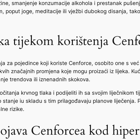
ine, smanjenje konzumacije alkohola i prestanak pušenja 
, poput joge, meditacije ili vježbi dubokog disanja, tak
ka tijekom korištenja Cenf
aja za pojedince koji koriste Cenforce, osobito one s ve
vih značajnih promjena koje mogu proizaći iz lijeka. Kućn
nje trendova ili iznenadnih skokova.
ih očitanja krvnog tlaka i podijeliti ih sa svojim liječnik
 stanje iu skladu s tim prilagođavaju planove liječenja.
ne rizike.
ojava Cenforcea kod hipert