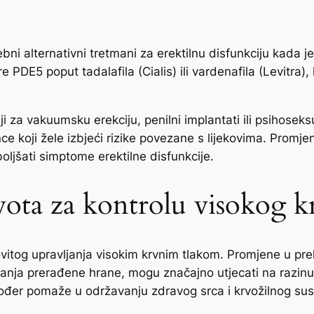
ni alternativni tretmani za erektilnu disfunkciju kada je
 PDE5 poput tadalafila (Cialis) ili vardenafila (Levitra),
 za vakuumsku erekciju, penilni implantati ili psihoseks
ce koji žele izbjeći rizike povezane s lijekovima. Promje
jšati simptome erektilne disfunkcije.
ota za kontrolu visokog k
vitog upravljanja visokim krvnim tlakom. Promjene u pre
vanja prerađene hrane, mogu značajno utjecati na razinu 
akođer pomaže u održavanju zdravog srca i krvožilnog sus