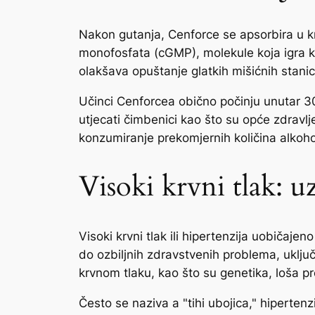
Nakon gutanja, Cenforce se apsorbira u kr
monofosfata (cGMP), molekule koja igra k
olakšava opuštanje glatkih mišićnih stanic
Učinci Cenforcea obično počinju unutar 30
utjecati čimbenici kao što su opće zdravlj
konzumiranje prekomjernih količina alkoho
Visoki krvni tlak: u
Visoki krvni tlak ili hipertenzija uobičajen
do ozbiljnih zdravstvenih problema, uklju
krvnom tlaku, kao što su genetika, loša pre
Često se naziva a "tihi ubojica," hiperten