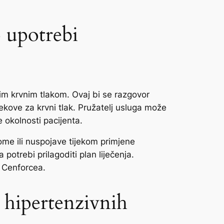
o upotrebi
im krvnim tlakom. Ovaj bi se razgovor
ijekove za krvni tlak. Pružatelj usluga može
 okolnosti pacijenta.
tome ili nuspojave tijekom primjene
potrebi prilagoditi plan liječenja.
u Cenforcea.
d hipertenzivnih