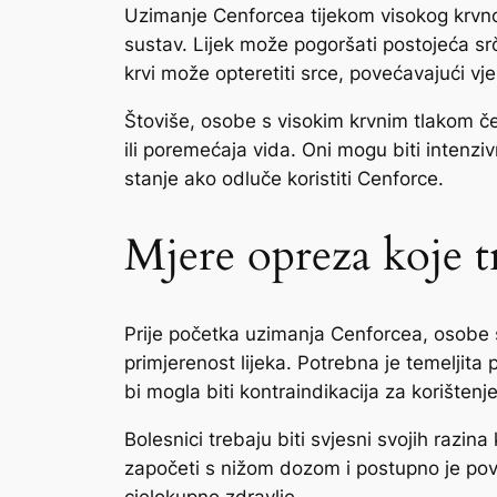
Uzimanje Cenforcea tijekom visokog krvno
sustav. Lijek može pogoršati postojeća sr
krvi može opteretiti srce, povećavajući vj
Štoviše, osobe s visokim krvnim tlakom č
ili poremećaja vida. Oni mogu biti intenzi
stanje ako odluče koristiti Cenforce.
Mjere opreza koje t
Prije početka uzimanja Cenforcea, osobe s 
primjerenost lijeka. Potrebna je temeljita 
bi mogla biti kontraindikacija za korišten
Bolesnici trebaju biti svjesni svojih razin
započeti s nižom dozom i postupno je poveć