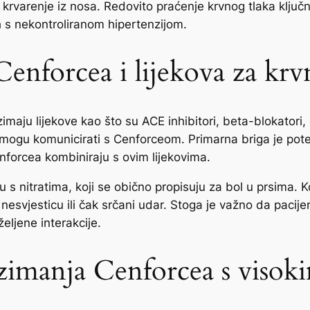
 krvarenje iz nosa. Redovito praćenje krvnog tlaka ključno
h s nekontroliranom hipertenzijom.
enforcea i lijekova za krvn
aju lijekove kao što su ACE inhibitori, beta-blokatori, diu
li mogu komunicirati s Cenforceom. Primarna briga je pot
nforcea kombiniraju s ovim lijekovima.
ju s nitratima, koji se obično propisuju za bol u prsima
nesvjesticu ili čak srčani udar. Stoga je važno da pacijen
željene interakcije.
 uzimanja Cenforcea s viso