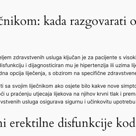
ječnikom: kada razgovarati 
ljem zdravstvenih usluga ključan je za pacijente s visok
isfunkciju i dijagnosticiran mu je hipertenzija ili uzima l
dna opcija liječenja, s obzirom na specifične zdravstvene
ati sa svojim liječnikom ako osjete bilo kakve nove simp
 praćenju utjecaja lijekova na njihov krvni tlak i prema 
vstvenih usluga osigurava sigurnu i učinkovitu upotreb
i erektilne disfunkcije ko