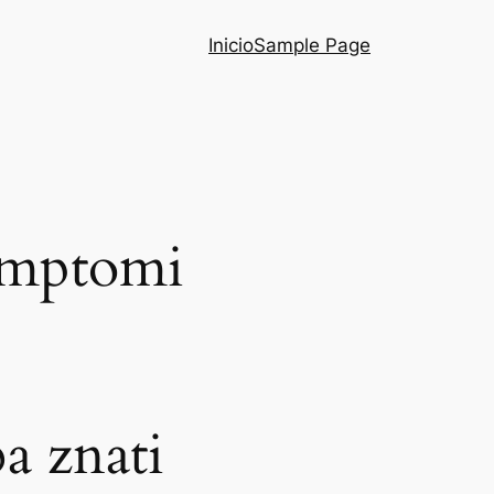
Inicio
Sample Page
simptomi
ba znati