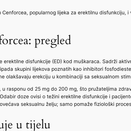
forcea, popularnog lijeka za erektilnu disfunkciju, i v
orcea: pregled
je erektilne disfunkcije (ED) kod muškaraca. Sadrži aktivni 
ada skupini lijekova poznatih kao inhibitori fosfodiester
ime olakšavaju erekciju u kombinaciji sa seksualnom stim
a, u rasponu od 25 mg do 200 mg, što pružateljima zdra
dabir doze ovisi o težini erektilne disfunkcije i pacije
povećava seksualnu želju; samo pomaže fiziološki proces
je u tijelu