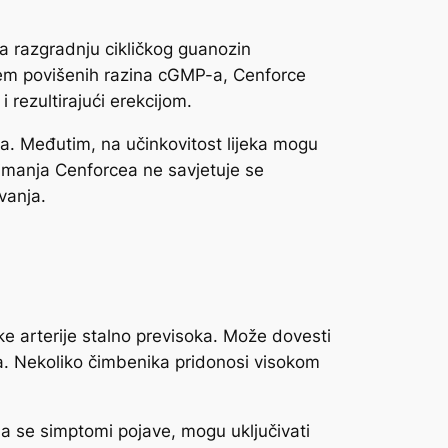
va razgradnju cikličkog guanozin
njem povišenih razina cGMP-a, Cenforce
 rezultirajući erekcijom.
ta. Međutim, na učinkovitost lijeka mogu
uzimanja Cenforcea ne savjetuje se
vanja.
jenke arterije stalno previsoka. Može dovesti
ma. Nekoliko čimbenika pridonosi visokom
 se simptomi pojave, mogu uključivati ​​