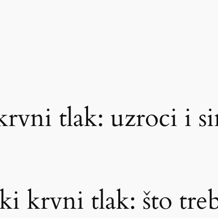
krvni tlak: uzroci i 
i krvni tlak: što tre