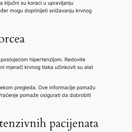
ključni su koraci u upravljanju
ođer mogu doprinijeti snižavanju krvnog
orcea
ć postojećom hipertenzijom. Redovite
i mjerači krvnog tlaka učinkovit su alat
om tijekom pregleda. Ove informacije pomažu
 Praćenje pomaže osigurati da dobrobiti
enzivnih pacijenata