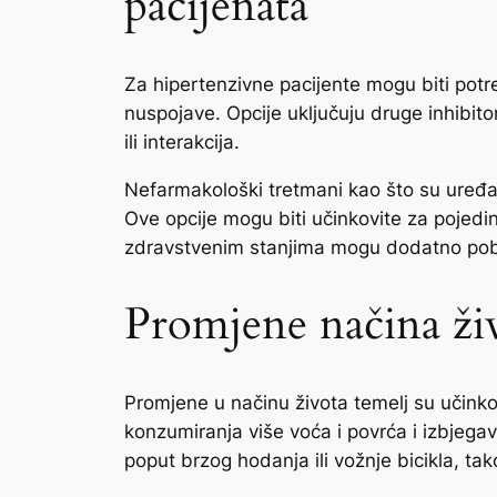
pacijenata
Za hipertenzivne pacijente mogu biti potreb
nuspojave. Opcije uključuju druge inhibitore
ili interakcija.
Nefarmakološki tretmani kao što su uređaji
Ove opcije mogu biti učinkovite za pojedin
zdravstvenim stanjima mogu dodatno pobol
Promjene načina živ
Promjene u načinu života temelj su učinko
konzumiranja više voća i povrća i izbjega
poput brzog hodanja ili vožnje bicikla, t