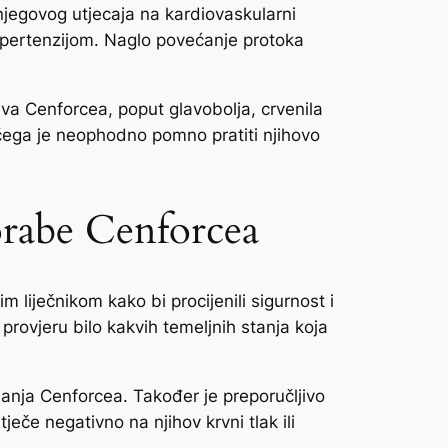
jegovog utjecaja na kardiovaskularni
hipertenzijom. Naglo povećanje protoka
va Cenforcea, poput glavobolja, crvenila
g čega je neophodno pomno pratiti njihovo
porabe Cenforcea
 liječnikom kako bi procijenili sigurnost i
 provjeru bilo kakvih temeljnih stanja koja
imanja Cenforcea. Također je preporučljivo
če negativno na njihov krvni tlak ili