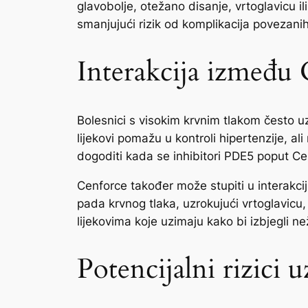
glavobolje, otežano disanje, vrtoglavicu ili
smanjujući rizik od komplikacija povezani
Interakcija između C
Bolesnici s visokim krvnim tlakom često uzim
lijekovi pomažu u kontroli hipertenzije, a
dogoditi kada se inhibitori PDE5 poput Ce
Cenforce također može stupiti u interakci
pada krvnog tlaka, uzrokujući vrtoglavicu, 
lijekovima koje uzimaju kako bi izbjegli ne
Potencijalni rizici