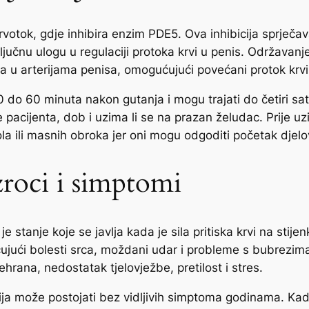
votok, gdje inhibira enzim PDE5. Ova inhibicija sprječa
ljučnu ulogu u regulaciji protoka krvi u penis. Održava
a u arterijama penisa, omogućujući povećani protok krvi i
 do 60 minuta nakon gutanja i mogu trajati do četiri sa
e pacijenta, dob i uzima li se na prazan želudac. Prije 
la ili masnih obroka jer oni mogu odgoditi početak djelo
zroci i simptomi
o je stanje koje se javlja kada je sila pritiska krvi na sti
čujući bolesti srca, moždani udar i probleme s bubrezi
hrana, nedostatak tjelovježbe, pretilost i stres.
zija može postojati bez vidljivih simptoma godinama. Kada