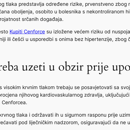
g tlaka predstavlja određene rizike, prvenstveno zbog n
čana oboljenja, osobito u bolesnika s nekontroliranom 
erojatnost srčanih događaja.
esto
Kupiti Cenforce
su izložene većem riziku od nuspoja
vniji ili češći u usporedbi s onima bez hipertenzije, zbo
reba uzeti u obzir prije u
visokim krvnim tlakom trebaju se posavjetovati sa svojim
procjena njihovog kardiovaskularnog zdravlja, uključujući
je Cenforcea.
a krvnog tlaka i održavati ih u sigurnom rasponu prije uz
avati pod liječničkim nadzorom, osiguravajući da ne utje