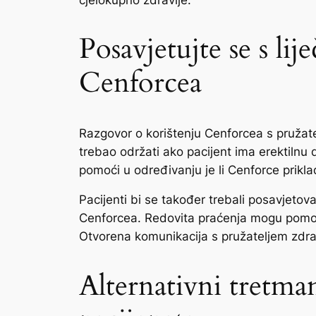
cjelokupno zdravlje.
Posavjetujte se s li
Cenforcea
Razgovor o korištenju Cenforcea s pružate
trebao održati ako pacijent ima erektilnu d
pomoći u određivanju je li Cenforce prikla
Pacijenti bi se također trebali posavjetov
Cenforcea. Redovita praćenja mogu pomoći u
Otvorena komunikacija s pružateljem zdra
Alternativni tretman