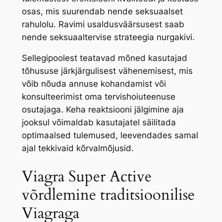
osas, mis suurendab nende seksuaalset
rahulolu. Ravimi usaldusväärsusest saab
nende seksuaaltervise strateegia nurgakivi.
Sellegipoolest teatavad mõned kasutajad
tõhususe järkjärgulisest vähenemisest, mis
võib nõuda annuse kohandamist või
konsulteerimist oma tervishoiuteenuse
osutajaga. Keha reaktsiooni jälgimine aja
jooksul võimaldab kasutajatel säilitada
optimaalsed tulemused, leevendades samal
ajal tekkivaid kõrvalmõjusid.
Viagra Super Active
võrdlemine traditsioonilise
Viagraga