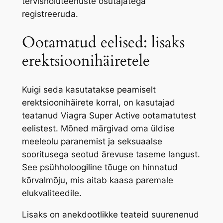
tervishoiuteenuste osutajatega
registreeruda.
Ootamatud eelised: lisaks
erektsioonihäiretele
Kuigi seda kasutatakse peamiselt
erektsioonihäirete korral, on kasutajad
teatanud Viagra Super Active ootamatutest
eelistest. Mõned märgivad oma üldise
meeleolu paranemist ja seksuaalse
sooritusega seotud ärevuse taseme langust.
See psühholoogiline tõuge on hinnatud
kõrvalmõju, mis aitab kaasa paremale
elukvaliteedile.
Lisaks on anekdootlikke teateid suurenenud