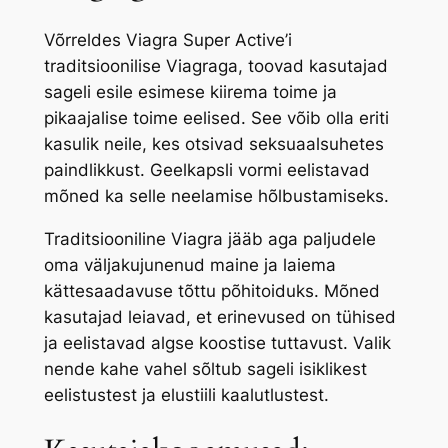
Võrreldes Viagra Super Active’i
traditsioonilise Viagraga, toovad kasutajad
sageli esile esimese kiirema toime ja
pikaajalise toime eelised. See võib olla eriti
kasulik neile, kes otsivad seksuaalsuhetes
paindlikkust. Geelkapsli vormi eelistavad
mõned ka selle neelamise hõlbustamiseks.
Traditsiooniline Viagra jääb aga paljudele
oma väljakujunenud maine ja laiema
kättesaadavuse tõttu põhitoiduks. Mõned
kasutajad leiavad, et erinevused on tühised
ja eelistavad algse koostise tuttavust. Valik
nende kahe vahel sõltub sageli isiklikest
eelistustest ja elustiili kaalutlustest.