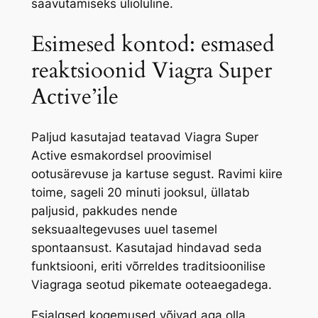
saavutamiseks ülioluline.
Esimesed kontod: esmased
reaktsioonid Viagra Super
Active’ile
Paljud kasutajad teatavad Viagra Super
Active esmakordsel proovimisel
ootusärevuse ja kartuse segust. Ravimi kiire
toime, sageli 20 minuti jooksul, üllatab
paljusid, pakkudes nende
seksuaaltegevuses uuel tasemel
spontaansust. Kasutajad hindavad seda
funktsiooni, eriti võrreldes traditsioonilise
Viagraga seotud pikemate ooteaegadega.
Esialgsed kogemused võivad aga olla