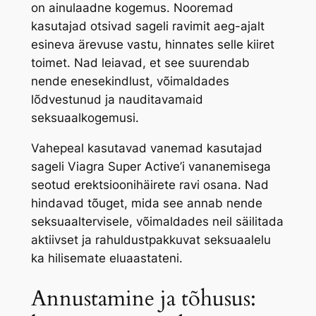
on ainulaadne kogemus. Nooremad
kasutajad otsivad sageli ravimit aeg-ajalt
esineva ärevuse vastu, hinnates selle kiiret
toimet. Nad leiavad, et see suurendab
nende enesekindlust, võimaldades
lõdvestunud ja nauditavamaid
seksuaalkogemusi.
Vahepeal kasutavad vanemad kasutajad
sageli Viagra Super Active’i vananemisega
seotud erektsioonihäirete ravi osana. Nad
hindavad tõuget, mida see annab nende
seksuaaltervisele, võimaldades neil säilitada
aktiivset ja rahuldustpakkuvat seksuaalelu
ka hilisemate eluaastateni.
Annustamine ja tõhusus: