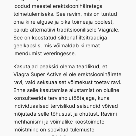
loodud meestel erektsioonihäiretega
toimetulemiseks. See ravim, mis on tuntud
oma kiire alguse ja pika toimeaja poolest,
pakub alternatiivi traditsioonilisele Viagrale.
See on koostatud sildenafiiltsitraadiga
geelkapslis, mis võimaldab kiiremat
imendumist vereringesse.
Kasutajad peaksid olema teadlikud, et
Viagra Super Active ei ole erektsioonihäirete
ravi, vaid seksuaalset võimekust toetav ravi.
Enne selle kasutamise alustamist on oluline
konsulteerida tervishoiutöötajaga, kuna
individuaalsed tervislikud seisundid võivad
mõjutada selle tõhusust ja ohutust. Ravimi
mehhanismi ja võimalike koostoimete
mõistmine on soovitud tulemuste