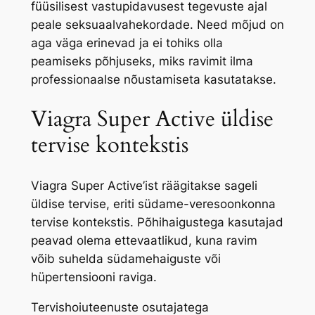
füüsilisest vastupidavusest tegevuste ajal
peale seksuaalvahekordade. Need mõjud on
aga väga erinevad ja ei tohiks olla
peamiseks põhjuseks, miks ravimit ilma
professionaalse nõustamiseta kasutatakse.
Viagra Super Active üldise
tervise kontekstis
Viagra Super Active’ist räägitakse sageli
üldise tervise, eriti südame-veresoonkonna
tervise kontekstis. Põhihaigustega kasutajad
peavad olema ettevaatlikud, kuna ravim
võib suhelda südamehaiguste või
hüpertensiooni raviga.
Tervishoiuteenuste osutajatega