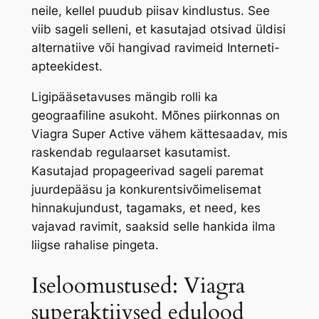
neile, kellel puudub piisav kindlustus. See
viib sageli selleni, et kasutajad otsivad üldisi
alternatiive või hangivad ravimeid Interneti-
apteekidest.
Ligipääsetavuses mängib rolli ka
geograafiline asukoht. Mõnes piirkonnas on
Viagra Super Active vähem kättesaadav, mis
raskendab regulaarset kasutamist.
Kasutajad propageerivad sageli paremat
juurdepääsu ja konkurentsivõimelisemat
hinnakujundust, tagamaks, et need, kes
vajavad ravimit, saaksid selle hankida ilma
liigse rahalise pingeta.
Iseloomustused: Viagra
superaktiivsed edulood