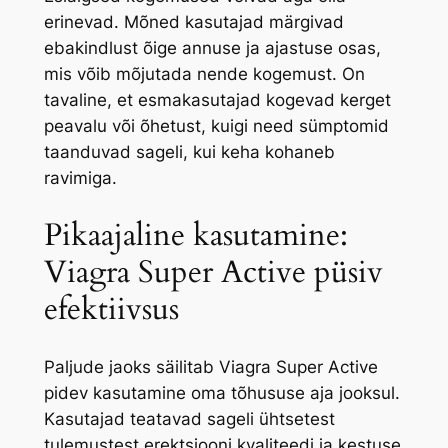
erinevad. Mõned kasutajad märgivad
ebakindlust õige annuse ja ajastuse osas,
mis võib mõjutada nende kogemust. On
tavaline, et esmakasutajad kogevad kerget
peavalu või õhetust, kuigi need sümptomid
taanduvad sageli, kui keha kohaneb
ravimiga.
Pikaajaline kasutamine:
Viagra Super Active püsiv
efektiivsus
Paljude jaoks säilitab Viagra Super Active
pidev kasutamine oma tõhususe aja jooksul.
Kasutajad teatavad sageli ühtsetest
tulemustest erektsiooni kvaliteedi ja kestuse