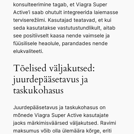
konsulteerimine tagab, et Viagra Super
Active’i saab ohutult integreerida laiemasse
terviserežiimi. Kasutajad teatavad, et kui
seda kasutatakse vastutustundlikult, aitab
see positiivselt kaasa nende vaimsele ja
füüsilisele heaolule, parandades nende
elukvaliteeti.
Tõelised väljakutsed:
juurdepääsetavus ja
taskukohasus
Juurdepääsetavus ja taskukohasus on
mõnede Viagra Super Active kasutajate
jaoks märkimisväärsed väljakutsed. Ravimi
maksumus võib olla ülemäära kõrge, eriti