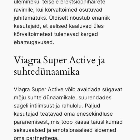
üleminekul teisele erektsioonihäirete
ravimile, kui kõrvaltoimed osutuvad
juhitamatuks. Üldiselt nõustub enamik
kasutajaid, et eelised kaaluvad üles
kõrvaltoimetest tulenevad kerged
ebamugavused.
Viagra Super Active ja
suhtedünaamika
Viagra Super Active võib avaldada sügavat
mõju suhte dünaamikale, suurendades
sageli intiimsust ja rahulolu. Paljud
kasutajad teatavad oma enesekindluse
paranemisest, mis toob kaasa täiuslikumad
seksuaalsed ja emotsionaalsed sidemed
oma partneritega.