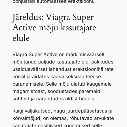
põhjustab automaatselt erektsiooni.
Järeldus: Viagra Super
Active mõju kasutajate
elule
Viagra Super Active on märkimisväärselt
mõjutanud paljude kasutajate elu, pakkudes
usaldusväärset lahendust erektsioonihäirete
korral ja aidates kaasa seksuaaltervise
paranemisele. Selle mõju ulatub kaugemale
magamistoast, soodustades paremaid
suhteid ja parandades üldist heaolu.
Kuigi väljakutsed, nagu juurdepääsetavus ja
kõrvalmõjud, on olemas, rõhutavad arvukate
kasutajate positiivsed kogemused selle