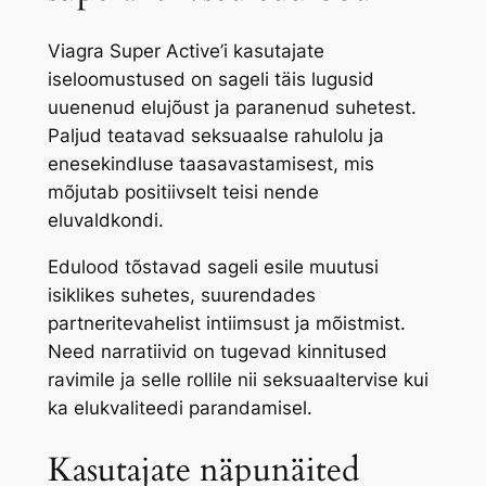
Viagra Super Active’i kasutajate
iseloomustused on sageli täis lugusid
uuenenud elujõust ja paranenud suhetest.
Paljud teatavad seksuaalse rahulolu ja
enesekindluse taasavastamisest, mis
mõjutab positiivselt teisi nende
eluvaldkondi.
Edulood tõstavad sageli esile muutusi
isiklikes suhetes, suurendades
partneritevahelist intiimsust ja mõistmist.
Need narratiivid on tugevad kinnitused
ravimile ja selle rollile nii seksuaaltervise kui
ka elukvaliteedi parandamisel.
Kasutajate näpunäited