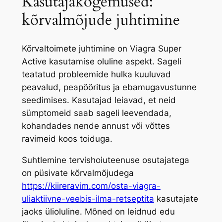
Kasutajakogemused:
kõrvalmõjude juhtimine
Kõrvaltoimete juhtimine on Viagra Super
Active kasutamise oluline aspekt. Sageli
teatatud probleemide hulka kuuluvad
peavalud, peapööritus ja ebamugavustunne
seedimises. Kasutajad leiavad, et neid
sümptomeid saab sageli leevendada,
kohandades nende annust või võttes
ravimeid koos toiduga.
Suhtlemine tervishoiuteenuse osutajatega
on püsivate kõrvalmõjudega
https://kiireravim.com/osta-viagra-
uliaktiivne-veebis-ilma-retseptita
kasutajate
jaoks ülioluline. Mõned on leidnud edu