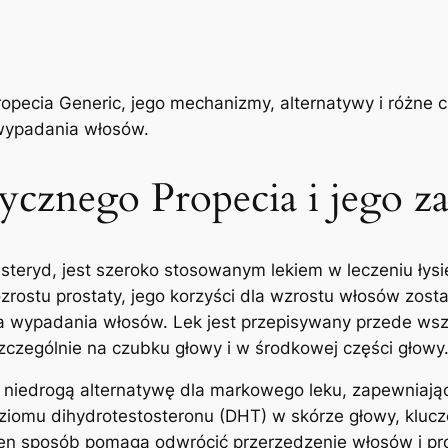
opecia Generic, jego mechanizmy, alternatywy i różne 
wypadania włosów.
rycznego Propecia i jego z
asteryd, jest szeroko stosowanym lekiem w leczeniu ły
rostu prostaty, jego korzyści dla wzrostu włosów zosta
ia wypadania włosów. Lek jest przepisywany przede ws
zczególnie na czubku głowy i w środkowej części głowy
 niedrogą alternatywę dla markowego leku, zapewniając
poziomu dihydrotestosteronu (DHT) w skórze głowy, kl
en sposób pomaga odwrócić przerzedzenie włosów i pr