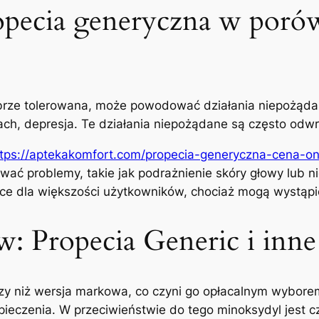
opecia generyczna w poró
brze tolerowana, może powodować działania niepożądane
kach, depresja. Te działania niepożądane są często odw
ttps://aptekakomfort.com/propecia-generyczna-cena-on
ć problemy, takie jak podrażnienie skóry głowy lub n
ce dla większości użytkowników, chociaż mogą wystąpić
: Propecia Generic i inne
szy niż wersja markowa, co czyni go opłacalnym wybore
zpieczenia. W przeciwieństwie do tego minoksydyl jest 