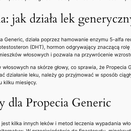
: jak działa lek generyczn
cia Generic, działa poprzez hamowanie enzymu 5-alfa re
rotestosteron (DHT), hormon odgrywający znaczącą rol
 mieszków włosowych i pozwala na przywrócenie wzrost
włosowych na skórze głowy, co sprawia, że ​​Propecia 
ać działanie leku, należy go przyjmować w sposób ciąg
kilku miesięcy.
 dla Propecia Generic
 jest kilka innych leków i metod leczenia wypadania wł
alternatyw. W przeciwieństwie do finasterydu, minoksyd