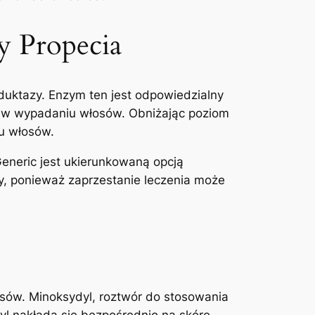
y Propecia
duktazy. Enzym ten jest odpowiedzialny
ę w wypadaniu włosów. Obniżając poziom
u włosów.
Generic jest ukierunkowaną opcją
ły, ponieważ zaprzestanie leczenia może
osów. Minoksydyl, roztwór do stosowania
yl nakłada się bezpośrednio na skórę