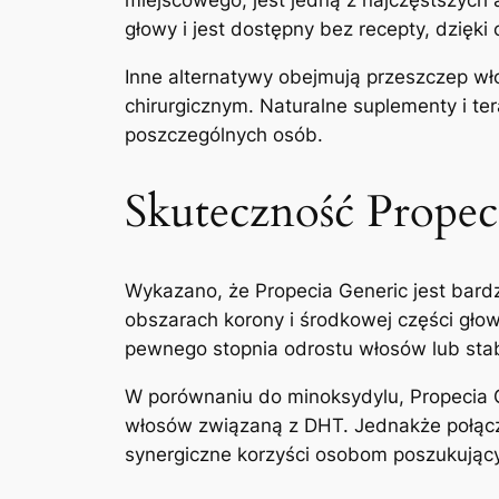
głowy i jest dostępny bez recepty, dzięk
Inne alternatywy obejmują przeszczep wło
chirurgicznym. Naturalne suplementy i te
poszczególnych osób.
Skuteczność Propeci
Wykazano, że Propecia Generic jest bard
obszarach korony i środkowej części gło
pewnego stopnia odrostu włosów lub stab
W porównaniu do minoksydylu, Propecia G
włosów związaną z DHT. Jednakże połącze
synergiczne korzyści osobom poszukujący