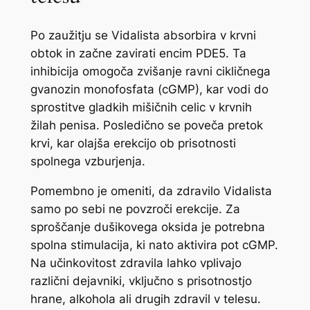
Po zaužitju se Vidalista absorbira v krvni
obtok in začne zavirati encim PDE5. Ta
inhibicija omogoča zvišanje ravni cikličnega
gvanozin monofosfata (cGMP), kar vodi do
sprostitve gladkih mišičnih celic v krvnih
žilah penisa. Posledično se poveča pretok
krvi, kar olajša erekcijo ob prisotnosti
spolnega vzburjenja.
Pomembno je omeniti, da zdravilo Vidalista
samo po sebi ne povzroči erekcije. Za
sproščanje dušikovega oksida je potrebna
spolna stimulacija, ki nato aktivira pot cGMP.
Na učinkovitost zdravila lahko vplivajo
različni dejavniki, vključno s prisotnostjo
hrane, alkohola ali drugih zdravil v telesu.