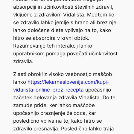
absorpciji in učinkovitosti številnih zdravil,
vključno z zdravilom Vidalista. Medtem ko
se zdravilo lahko jemlje s hrano ali brez nje,
lahko določene diete vplivajo na to, kako
hitro se absorbira v krvni obtok.
Razumevanje teh interakcij lahko
uporabnikom pomaga povečati učinkovitost
zdravila.
Zlasti obroki z visoko vsebnostjo maščob
lahko
https://lekarnaslovenije.com/kupi-
vidalista-online-brez-recepta
upočasnijo
začetek delovanja zdravila Vidalista. Do te
zamude pride, ker lahko maščobe
upočasnijo praznjenje želodca, kar
posledično vpliva na to, kako hitro se
zdravilo presnavlja. Posledično lahko traja