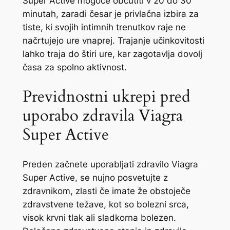
Super Active mogoče občutiti v 20 do 30
minutah, zaradi česar je privlačna izbira za
tiste, ki svojih intimnih trenutkov raje ne
načrtujejo ure vnaprej. Trajanje učinkovitosti
lahko traja do štiri ure, kar zagotavlja dovolj
časa za spolno aktivnost.
Previdnostni ukrepi pred
uporabo zdravila Viagra
Super Active
Preden začnete uporabljati zdravilo Viagra
Super Active, se nujno posvetujte z
zdravnikom, zlasti če imate že obstoječe
zdravstvene težave, kot so bolezni srca,
visok krvni tlak ali sladkorna bolezen.