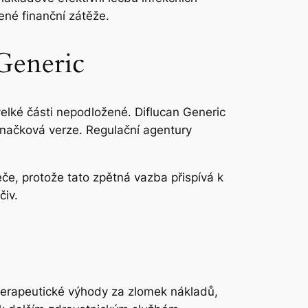
ené finanční zátěže.
Generic
velké části nepodložené. Diflucan Generic
značková verze. Regulační agentury
če, protože tato zpětná vazba přispívá k
iv.
 terapeutické výhody za zlomek nákladů,