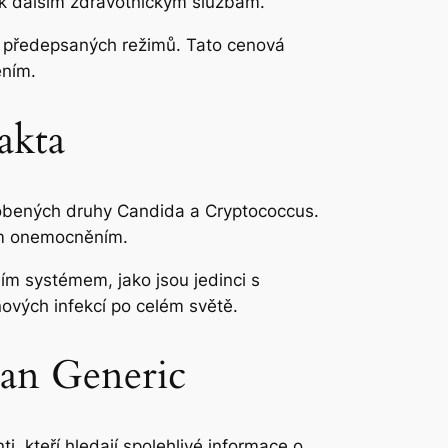
p k dalším zdravotnickým službám.
ní předepsaných režimů. Tato cenová
ěním.
akta
ůsobených druhy Candida a Cryptococcus.
vým onemocněním.
ím systémem, jako jsou jedinci s
ňových infekcí po celém světě.
can Generic
 kteří hledají spolehlivé informace o