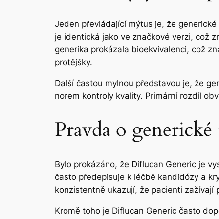
Jeden převládající mýtus je, že generické
je identická jako ve značkové verzi, což z
generika prokázala bioekvivalenci, což zn
protějšky.
Další častou mylnou představou je, že gen
norem kontroly kvality. Primární rozdíl obv
Pravda o generické 
Bylo prokázáno, že Diflucan Generic je vys
často předepisuje k léčbě kandidózy a kry
konzistentně ukazují, že pacienti zažívaj
Kromě toho je Diflucan Generic často dopo