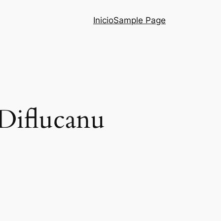
Inicio
Sample Page
 Diflucanu