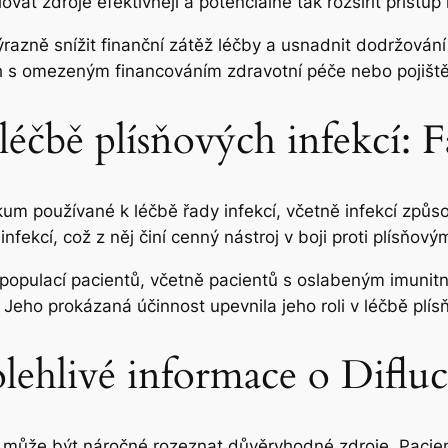
at zdroje efektivněji a potenciálně tak rozšířit přístu
ýrazně snížit finanční zátěž léčby a usnadnit dodržová
ch s omezeným financováním zdravotní péče nebo pojišt
léčbě plísňových infekcí: F
tikum používané k léčbě řady infekcí, včetně infekcí zp
nfekcí, což z něj činí cenný nástroj v boji proti plísňo
populací pacientů, včetně pacientů s oslabeným imunitn
Jeho prokázaná účinnost upevnila jeho roli v léčbě plís
polehlivé informace o Diflu
může být náročné rozeznat důvěryhodné zdroje. Pacienti,