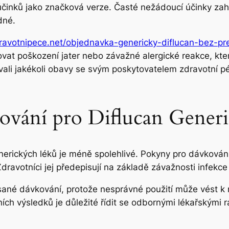
h účinků jako značková verze. Časté nežádoucí účinky zah
dné.
dravotnipece.net/objednavka-genericky-diflucan-bez-pr
novat poškození jater nebo závažné alergické reakce, kt
ovali jakékoli obavy se svým poskytovatelem zdravotní 
kování pro Diflucan Generi
nerických léků je méně spolehlivé. Pokyny pro dávkování
dravotníci jej předepisují na základě závažnosti infekc
sané dávkování, protože nesprávné použití může vést k
ních výsledků je důležité řídit se odbornými lékařskými 