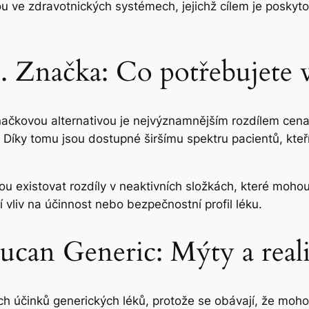
u ve zdravotnických systémech, jejichž cílem je poskytov
. Značka: Co potřebujete 
načkovou alternativou je nejvýznamnějším rozdílem cena.
íky tomu jsou dostupné širšímu spektru pacientů, kteří 
 existovat rozdíly v neaktivních složkách, které mohou ovl
 vliv na účinnost nebo bezpečnostní profil léku.
lucan Generic: Mýty a reali
ích účinků generických léků, protože se obávají, že moho