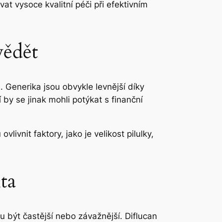
at vysoce kvalitní péči při efektivním
vědět
 Generika jsou obvykle levnější díky
by se jinak mohli potýkat s finanční
ivnit faktory, jako je velikost pilulky,
ta
u být častější nebo závažnější. Diflucan