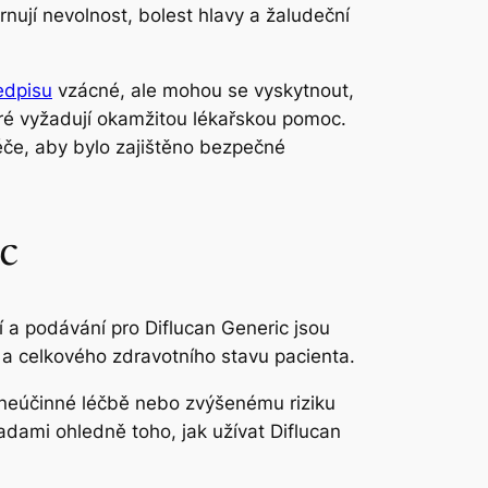
rnují nevolnost, bolest hlavy a žaludeční
edpisu
vzácné, ale mohou se vyskytnout,
eré vyžadují okamžitou lékařskou pomoc.
péče, aby bylo zajištěno bezpečné
c
 a podávání pro Diflucan Generic jsou
e a celkového zdravotního stavu pacienta.
 neúčinné léčbě nebo zvýšenému riziku
radami ohledně toho, jak užívat Diflucan