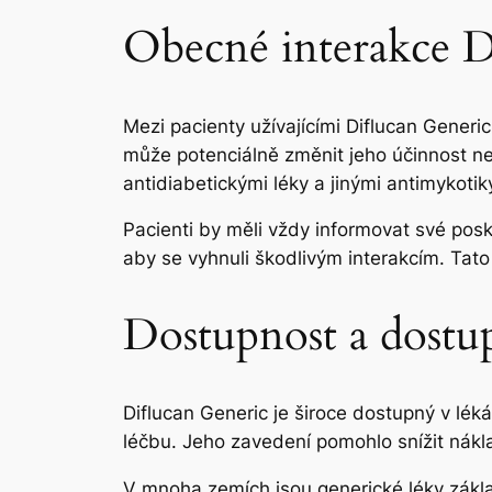
Obecné interakce Di
Mezi pacienty užívajícími Diflucan Generic
může potenciálně změnit jeho účinnost neb
antidiabetickými léky a jinými antimykotik
Pacienti by měli vždy informovat své posk
aby se vyhnuli škodlivým interakcím. Tat
Dostupnost a dostu
Diflucan Generic je široce dostupný v léká
léčbu. Jeho zavedení pomohlo snížit nákla
V mnoha zemích jsou generické léky zákla