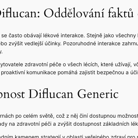
flucan: Oddělování faktů 
 se často obávají lékové interakce. Stejně jako všechny 
o zvýšit vedlejší účinky. Pozoruhodné interakce zahrnují
y.
ytovatele zdravotní péče o všech lécích, které užívají, 
o proaktivní komunikace pomáhá zajistit bezpečnou a úč
pnost Diflucan Generic
rnách po celém světě, což z něj činí dostupnou možnost p
dy na zdravotní péči a zvýšit dostupnost základních lék
dním kamenem strategií v oblasti veřejného zdraví pro n