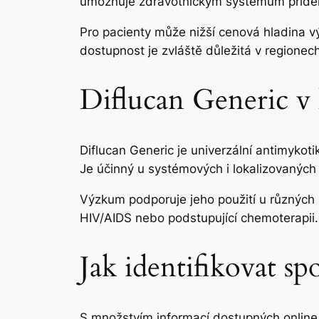
umožňuje zdravotnickým systémům přidělov
Pro pacienty může nižší cenová hladina v
dostupnost je zvláště důležitá v regione
Diflucan Generic v 
Diflucan Generic je univerzální antimyko
Je účinný u systémových i lokalizovaných i
Výzkum podporuje jeho použití u různých 
HIV/AIDS nebo podstupující chemoterapii. 
Jak identifikovat s
S množstvím informací dostupných online 