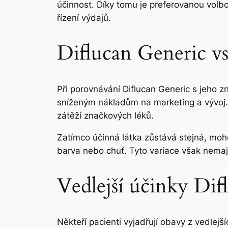
účinnost. Díky tomu je preferovanou volbo
řízení výdajů.
Diflucan Generic vs
Při porovnávání Diflucan Generic s jeho z
sníženým nákladům na marketing a vývoj. D
zátěží značkových léků.
Zatímco účinná látka zůstává stejná, mohou
barva nebo chuť. Tyto variace však nemají
Vedlejší účinky Dif
Někteří pacienti vyjadřují obavy z vedlejš