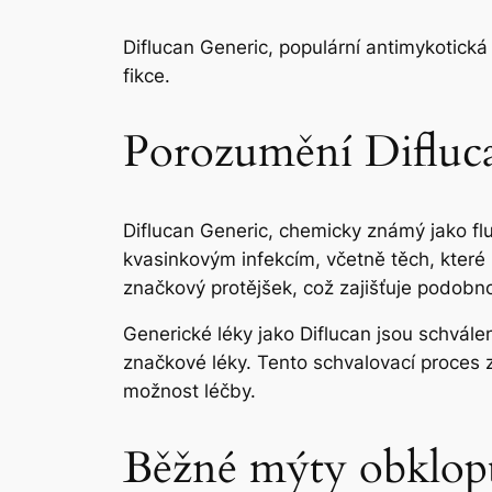
Diflucan Generic, populární antimykotická
fikce.
Porozumění Difluca
Diflucan Generic, chemicky známý jako fluk
kvasinkovým infekcím, včetně těch, které po
značkový protějšek, což zajišťuje podobno
Generické léky jako Diflucan jsou schvále
značkové léky. Tento schvalovací proces za
možnost léčby.
Běžné mýty obklopu