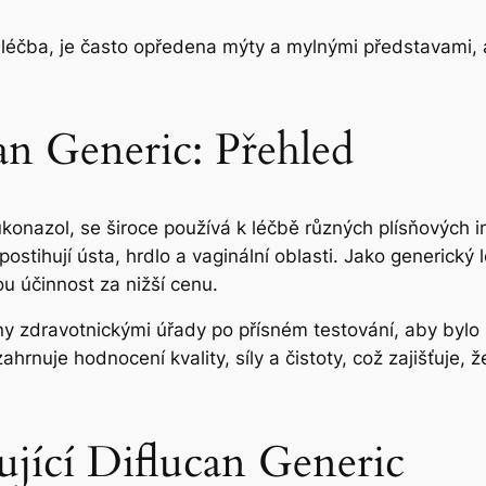
 léčba, je často opředena mýty a mylnými představami, a
n Generic: Přehled
onazol, se široce používá k léčbě různých plísňových inf
stihují ústa, hrdlo a vaginální oblasti. Jako generický l
u účinnost za nižší cenu.
ny zdravotnickými úřady po přísném testování, aby bylo z
hrnuje hodnocení kvality, síly a čistoty, což zajišťuje,
jící Diflucan Generic