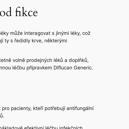
od fikce
léky může interagovat s jinými léky, což
 ty s ředidly krve, některými
včetně volně prodejných léků a doplňků,
innou léčbu přípravkem Diflucan Generic.
ro pacienty, kteří potřebují antifungální
ů.
ákladově efektivní léčbu infekčních