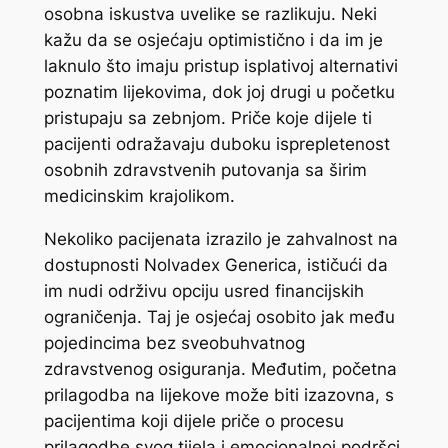
osobna iskustva uvelike se razlikuju. Neki
kažu da se osjećaju optimistično i da im je
laknulo što imaju pristup isplativoj alternativi
poznatim lijekovima, dok joj drugi u početku
pristupaju sa zebnjom. Priče koje dijele ti
pacijenti odražavaju duboku isprepletenost
osobnih zdravstvenih putovanja sa širim
medicinskim krajolikom.
Nekoliko pacijenata izrazilo je zahvalnost na
dostupnosti Nolvadex Generica, ističući da
im nudi održivu opciju usred financijskih
ograničenja. Taj je osjećaj osobito jak među
pojedincima bez sveobuhvatnog
zdravstvenog osiguranja. Međutim, početna
prilagodba na lijekove može biti izazovna, s
pacijentima koji dijele priče o procesu
prilagodbe svog tijela i emocionalnoj podršci