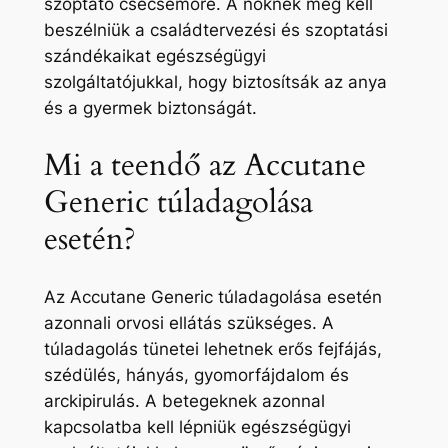
szoptató csecsemőre. A nőknek meg kell
beszélniük a családtervezési és szoptatási
szándékaikat egészségügyi
szolgáltatójukkal, hogy biztosítsák az anya
és a gyermek biztonságát.
Mi a teendő az Accutane
Generic túladagolása
esetén?
Az Accutane Generic túladagolása esetén
azonnali orvosi ellátás szükséges. A
túladagolás tünetei lehetnek erős fejfájás,
szédülés, hányás, gyomorfájdalom és
arckipirulás. A betegeknek azonnal
kapcsolatba kell lépniük egészségügyi