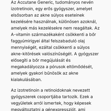
Az Accutane Generic, tudományos nevén
izotretinoin, egy erős gyógyszer, amelyet
elsősorban az akne súlyos eseteinek
kezelésére használnak, különösen azoknál,
amelyek más kezelésekre nem reagáltak. Az
A-vitamin származékaként csökkenti a bőr
faggyúmirigyei által felszabaduló olaj
mennyiségét, ezáltal csökkenti a súlyos
akne-kitörések valószínűségét. A gyógyszer
elősegíti a bőr megújulását és
megakadályozza a pórusok eltömődését,
amelyek gyakori bűnösök az akne
kialakulásában.
Az izotretinoin a retinoidoknak nevezett
gyógyszerek csoportjába tartozik. Ezek a
vegyületek arról ismertek, hogy képesek
megváltoztatni a génexpressziót, ami