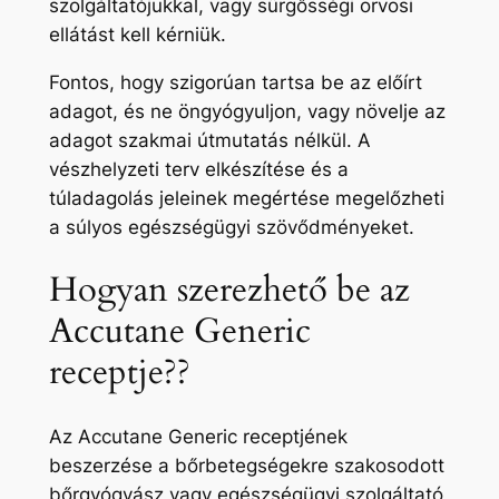
szolgáltatójukkal, vagy sürgősségi orvosi
ellátást kell kérniük.
Fontos, hogy szigorúan tartsa be az előírt
adagot, és ne öngyógyuljon, vagy növelje az
adagot szakmai útmutatás nélkül. A
vészhelyzeti terv elkészítése és a
túladagolás jeleinek megértése megelőzheti
a súlyos egészségügyi szövődményeket.
Hogyan szerezhető be az
Accutane Generic
receptje??
Az Accutane Generic receptjének
beszerzése a bőrbetegségekre szakosodott
bőrgyógyász vagy egészségügyi szolgáltató