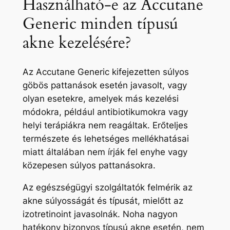
Használható-e az Accutane
Generic minden típusú
akne kezelésére?
Az Accutane Generic kifejezetten súlyos
göbös pattanások esetén javasolt, vagy
olyan esetekre, amelyek más kezelési
módokra, például antibiotikumokra vagy
helyi terápiákra nem reagáltak. Erőteljes
természete és lehetséges mellékhatásai
miatt általában nem írják fel enyhe vagy
közepesen súlyos pattanásokra.
Az egészségügyi szolgáltatók felmérik az
akne súlyosságát és típusát, mielőtt az
izotretinoint javasolnák. Noha nagyon
hatékony bizonyos típusú akne esetén, nem