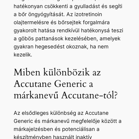
hatékonyan csökkenti a gyulladást és segíti
a bőr öngyógyítását. Az izotretinoin
olajtermelésre és bőrsejtek forgalmára
gyakorolt ​​hatása rendkívül hatékonysá teszi
a göbös pattanások kezelésében, amelyek
gyakran hegesedést okoznak, ha nem
kezelik.
Miben különbözik az
Accutane Generic a
márkanevű Accutane-tól?
Az elsődleges különbség az Accutane
Generic és márkanevű megfelelője között a
márkajelzésben és potenciálisan a
készítményben használt inaktív