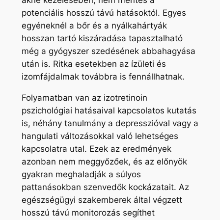
akne kezelésében, nem mentes a
potenciális hosszú távú hatásoktól. Egyes
egyéneknél a bőr és a nyálkahártyák
hosszan tartó kiszáradása tapasztalható
még a gyógyszer szedésének abbahagyása
után is. Ritka esetekben az ízületi és
izomfájdalmak továbbra is fennállhatnak.
Folyamatban van az izotretinoin
pszichológiai hatásaival kapcsolatos kutatás
is, néhány tanulmány a depresszióval vagy a
hangulati változásokkal való lehetséges
kapcsolatra utal. Ezek az eredmények
azonban nem meggyőzőek, és az előnyök
gyakran meghaladják a súlyos
pattanásokban szenvedők kockázatait. Az
egészségügyi szakemberek által végzett
hosszú távú monitorozás segíthet