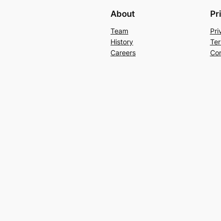
About
Pr
Team
Pri
History
Ter
Careers
Con