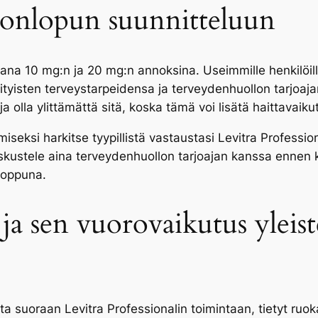
konlopun suunnitteluun
avana 10 mg:n ja 20 mg:n annoksina. Useimmille henkilöil
yisten terveystarpeidensa ja terveydenhuollon tarjoajan
olla ylittämättä sitä, koska tämä voi lisätä haittavaikut
ksi harkitse tyypillistä vastaustasi Levitra Professiona
kustele aina terveydenhuollon tarjoajan kanssa ennen 
loppuna.
 ja sen vuorovaikutus yleis
ta suoraan Levitra Professionalin toimintaan, tietyt ruok