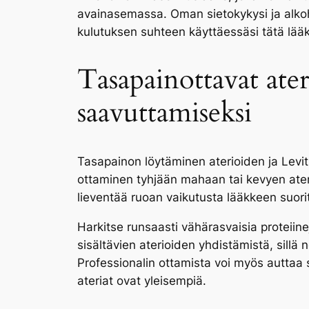
avainasemassa. Oman sietokykysi ja alko
kulutuksen suhteen käyttäessäsi tätä lääk
Tasapainottavat ater
saavuttamiseksi
Tasapainon löytäminen aterioiden ja Levit
ottaminen tyhjään mahaan tai kevyen ateri
lieventää ruoan vaikutusta lääkkeen suor
Harkitse runsaasti vähärasvaisia ​​proteiin
sisältävien aterioiden yhdistämistä, sillä
Professionalin ottamista voi myös auttaa 
ateriat ovat yleisempiä.