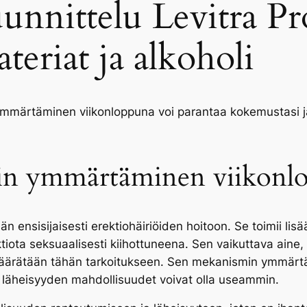
nnittelu Levitra Pro
ateriat ja alkoholi
ymmärtäminen viikonloppuna voi parantaa kokemustasi ja
alin ymmärtäminen viikon
ään ensisijaisesti erektiohäiriöiden hoitoon. Se toimii li
iota seksuaalisesti kiihottuneena. Sen vaikuttava aine, 
äärätään tähän tarkoitukseen. Sen mekanismin ymmärtä
in läheisyyden mahdollisuudet voivat olla useammin.