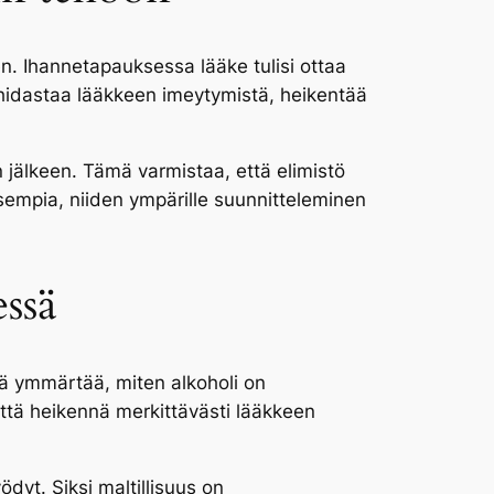
n. Ihannetapauksessa lääke tulisi ottaa
i hidastaa lääkkeen imeytymistä, heikentää
 jälkeen. Tämä varmistaa, että elimistö
sempia, niiden ympärille suunnitteleminen
essä
ää ymmärtää, miten alkoholi on
ättä heikennä merkittävästi lääkkeen
dyt. Siksi maltillisuus on