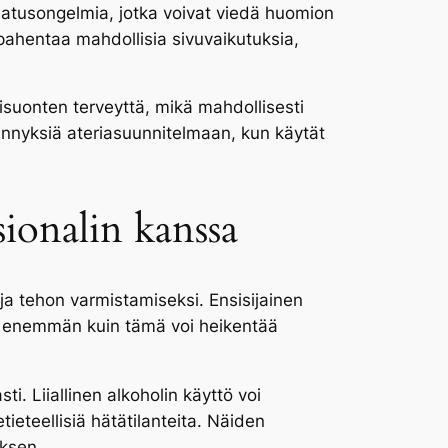
atusongelmia, jotka voivat viedä huomion
pahentaa mahdollisia sivuvaikutuksia,
risuonten terveyttä, mikä mahdollisesti
dennyksiä ateriasuunnitelmaan, kun käytät
sionalin kanssa
 ja tehon varmistamiseksi. Ensisijainen
tta enemmän kuin tämä voi heikentää
i. Liiallinen alkoholin käyttö voi
tieteellisiä hätätilanteita. Näiden
uksen.