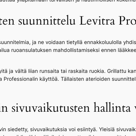
sten suunnittelu Levitra Pro
usuunnitelmia, ja ne voidaan tietyllä ennakkoluulolla yhdi
uokailua ruoansulatuksen mahdollistamiseksi ennen lääkk
tä ja vältä liian runsaita tai raskaita ruokia. Grillattu k
ra Professionalin käyttöä. Tällaisten aterioiden suunnitt
in sivuvaikutusten hallint
in siedetty, sivuvaikutuksia voi esiintyä. Yleisiä sivuva