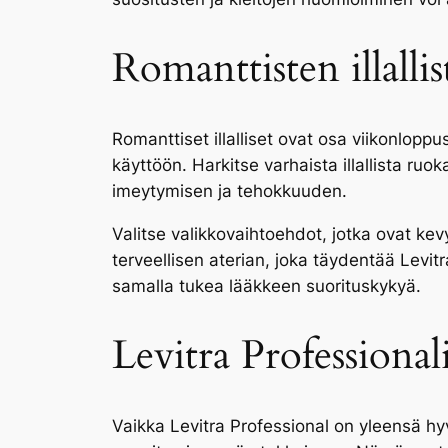
Romanttisten illalli
Romanttiset illalliset ovat osa viikonlopp
käyttöön. Harkitse varhaista illallista r
imeytymisen ja tehokkuuden.
Valitse valikkovaihtoehdot, jotka ovat kevyi
terveellisen aterian, joka täydentää Levit
samalla tukea lääkkeen suorituskykyä.
Levitra Professional
Vaikka Levitra Professional on yleensä hyv