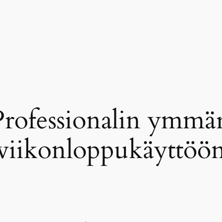
 Professionalin ymmä
viikonloppukäyttöö