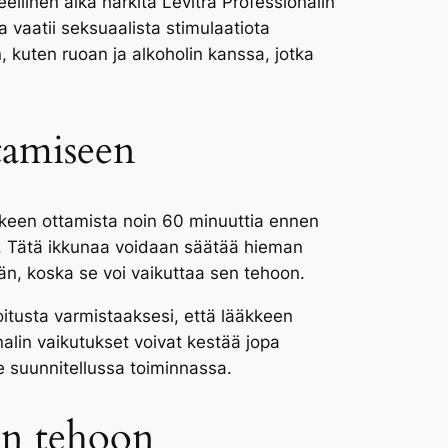
llinen aika harkita Levitra Professionalin
a vaatii seksuaalista stimulaatiota
, kuten ruoan ja alkoholin kanssa, jotka
tamiseen
äkkeen ottamista noin 60 minuuttia ennen
a. Tätä ikkunaa voidaan säätää hieman
ään, koska se voi vaikuttaa sen tehoon.
itusta varmistaaksesi, että lääkkeen
alin vaikutukset voivat kestää jopa
e suunnitellussa toiminnassa.
lin tehoon