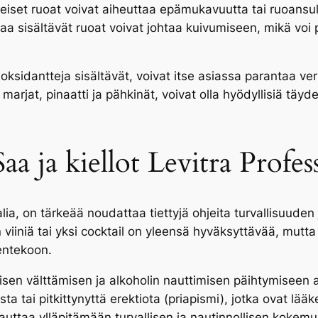
iset ruoat voivat aiheuttaa epämukavuutta tai ruoansul
aa sisältävät ruoat voivat johtaa kuivumiseen, mikä voi 
tioksidantteja sisältävät, voivat itse asiassa parantaa ve
arjat, pinaatti ja pähkinät, voivat olla hyödyllisiä täy
aa ja kiellot Levitra Profes
alia, on tärkeää noudattaa tiettyjä ohjeita turvallisuuden
n viiniä tai yksi cocktail on yleensä hyväksyttävää, mu
entekoon.
sen välttämisen ja alkoholin nauttimisen päihtymiseen ast
a tai pitkittynyttä erektiota (priapismi), jotka ovat lääke
 auttaa ylläpitämään turvallisen ja nautinnollisen kokem