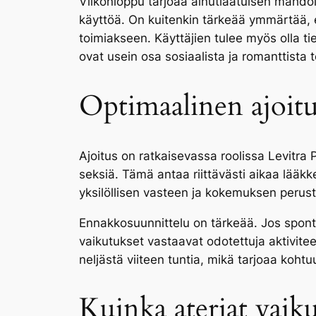
Viikonloppu tarjoaa ainutlaatuisen mahdoll
käyttöä. On kuitenkin tärkeää ymmärtää, ett
toimiakseen. Käyttäjien tulee myös olla ti
ovat usein osa sosiaalista ja romanttista t
Optimaalinen ajoitu
Ajoitus on ratkaisevassa roolissa Levitra
seksiä. Tämä antaa riittävästi aikaa lää
yksilöllisen vasteen ja kokemuksen perust
Ennakkosuunnittelu on tärkeää. Jos spont
vaikutukset vastaavat odotettuja aktivite
neljästä viiteen tuntia, mikä tarjoaa koht
Kuinka ateriat vaiku