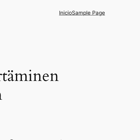
Inicio
Sample Page
rtäminen
n