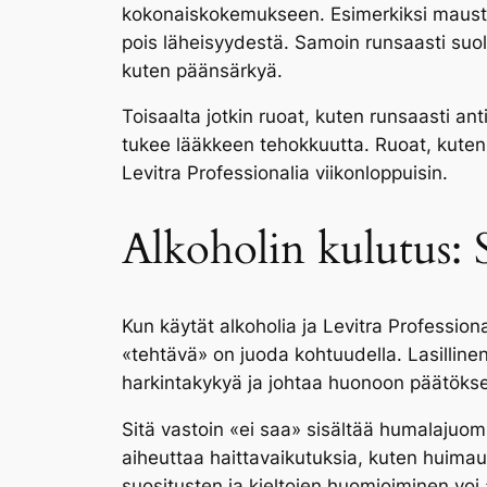
kokonaiskokemukseen. Esimerkiksi mauste
pois läheisyydestä. Samoin runsaasti suol
kuten päänsärkyä.
Toisaalta jotkin ruoat, kuten runsaasti an
tukee lääkkeen tehokkuutta. Ruoat, kuten m
Levitra Professionalia viikonloppuisin.
Alkoholin kulutus: S
Kun käytät alkoholia ja Levitra Profession
«tehtävä» on juoda kohtuudella. Lasilline
harkintakykyä ja johtaa huonoon päätöks
Sitä vastoin «ei saa» sisältää humalajuomi
aiheuttaa haittavaikutuksia, kuten huimaust
suositusten ja kieltojen huomioiminen voi