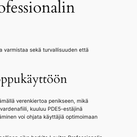
fessionalin
 varmistaa sekä turvallisuuden että
loppukäyttöön
säämällä verenkiertoa penikseen, mikä
vardenafiili, kuuluu PDE5-estäjinä
minen voi ohjata käyttäjiä optimoimaan