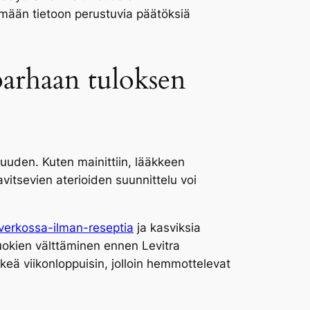
mään tietoon perustuvia päätöksiä
 parhaan tuloksen
kuuden. Kuten mainittiin, lääkkeen
vitsevien aterioiden suunnittelu voi
-verkossa-ilman-reseptia
ja kasviksia
 ruokien välttäminen ennen Levitra
keä viikonloppuisin, jolloin hemmottelevat