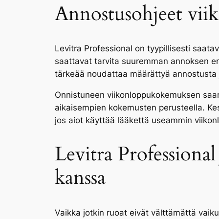
Annostusohjeet vii
Levitra Professional on tyypillisesti saat
saattavat tarvita suuremman annoksen erit
tärkeää noudattaa määrättyä annostusta ja 
Onnistuneen viikonloppukokemuksen saamise
aikaisempien kokemusten perusteella. Kes
jos aiot käyttää lääkettä useammin viikon
Levitra Professional
kanssa
Vaikka jotkin ruoat eivät välttämättä vaiku