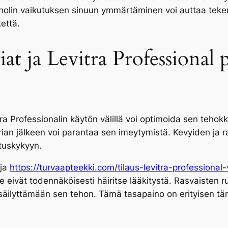
holin vaikutuksen sinuun ymmärtäminen voi auttaa teke
että.
iat ja Levitra Professional
ra Professionalin käytön välillä voi optimoida sen tehok
an jälkeen voi parantaa sen imeytymistä. Kevyiden ja ra
ituskykyyn.
eja
https://turvaapteekki.com/tilaus-levitra-professional
 ne eivät todennäköisesti häiritse lääkitystä. Rasvaisten
säilyttämään sen tehon. Tämä tasapaino on erityisen tär