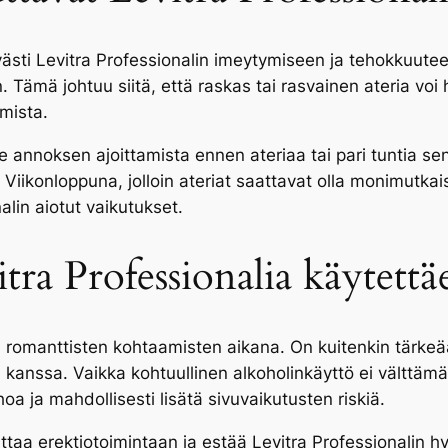
ästi Levitra Professionalin imeytymiseen ja tehokkuutee
. Tämä johtuu siitä, että raskas tai rasvainen ateria vo
mista.
 annoksen ajoittamista ennen ateriaa tai pari tuntia sen
ikonloppuna, jolloin ateriat saattavat olla monimutkai
alin aiotut vaikutukset.
tra Professionalia käytettä
ja romanttisten kohtaamisten aikana. On kuitenkin tärke
 kanssa. Vaikka kohtuullinen alkoholinkäyttö ei välttäm
hoa ja mahdollisesti lisätä sivuvaikutusten riskiä.
taa erektiotoimintaan ja estää Levitra Professionalin hyö