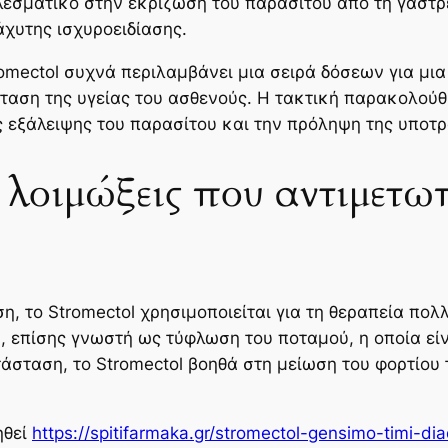
λεσματικό στην εκρίζωση του παρασίτου από τη γαστρ
άχυτης ισχυροειδίασης.
tromectol συχνά περιλαμβάνει μια σειρά δόσεων για μι
ταση της υγείας του ασθενούς. Η τακτική παρακολού
ς εξάλειψης του παρασίτου και την πρόληψη της υποτρ
 λοιμώξεις που αντιμετωπ
ση, το Stromectol χρησιμοποιείται για τη θεραπεία π
 επίσης γνωστή ως τύφλωση του ποταμού, η οποία είν
τάσταση, το Stromectol βοηθά στη μείωση του φορτίου
ηθεί
https://spitifarmaka.gr/stromectol-gensimo-timi-di