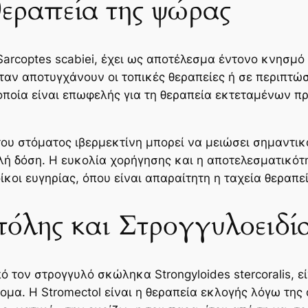
θεραπεία της ψώρας
arcoptes scabiei, έχει ως αποτέλεσμα έντονο κνησμό 
αν αποτυγχάνουν οι τοπικές θεραπείες ή σε περιπτώσ
οποία είναι επωφελής για τη θεραπεία εκτεταμένων π
ό του στόματος ιβερμεκτίνη μπορεί να μειώσει σημαντ
λή δόση. Η ευκολία χορήγησης και η αποτελεσματικότ
οίκοι ευγηρίας, όπου είναι απαραίτητη η ταχεία θεραπ
τόλης και Στρογγυλοειδί
ό τον στρογγυλό σκώληκα Strongyloides stercoralis, ε
ομα. Η Stromectol είναι η θεραπεία εκλογής λόγω της