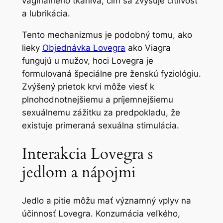
vaginálneho tkaniva, čím sa zvyšuje citlivosť
a lubrikácia.
Tento mechanizmus je podobný tomu, ako
lieky
Objednávka Lovegra
ako Viagra
fungujú u mužov, hoci Lovegra je
formulovaná špeciálne pre ženskú fyziológiu.
Zvýšený prietok krvi môže viesť k
plnohodnotnejšiemu a príjemnejšiemu
sexuálnemu zážitku za predpokladu, že
existuje primeraná sexuálna stimulácia.
Interakcia Lovegra s
jedlom a nápojmi
Jedlo a pitie môžu mať významný vplyv na
účinnosť Lovegra. Konzumácia veľkého,