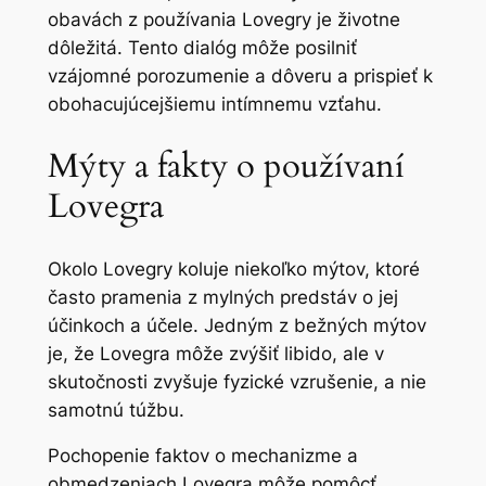
obavách z používania Lovegry je životne
dôležitá. Tento dialóg môže posilniť
vzájomné porozumenie a dôveru a prispieť k
obohacujúcejšiemu intímnemu vzťahu.
Mýty a fakty o používaní
Lovegra
Okolo Lovegry koluje niekoľko mýtov, ktoré
často pramenia z mylných predstáv o jej
účinkoch a účele. Jedným z bežných mýtov
je, že Lovegra môže zvýšiť libido, ale v
skutočnosti zvyšuje fyzické vzrušenie, a nie
samotnú túžbu.
Pochopenie faktov o mechanizme a
obmedzeniach Lovegra môže pomôcť