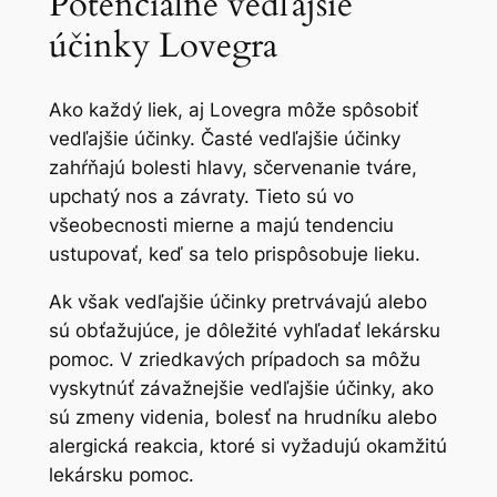
Potenciálne vedľajšie
účinky Lovegra
Ako každý liek, aj Lovegra môže spôsobiť
vedľajšie účinky. Časté vedľajšie účinky
zahŕňajú bolesti hlavy, sčervenanie tváre,
upchatý nos a závraty. Tieto sú vo
všeobecnosti mierne a majú tendenciu
ustupovať, keď sa telo prispôsobuje lieku.
Ak však vedľajšie účinky pretrvávajú alebo
sú obťažujúce, je dôležité vyhľadať lekársku
pomoc. V zriedkavých prípadoch sa môžu
vyskytnúť závažnejšie vedľajšie účinky, ako
sú zmeny videnia, bolesť na hrudníku alebo
alergická reakcia, ktoré si vyžadujú okamžitú
lekársku pomoc.