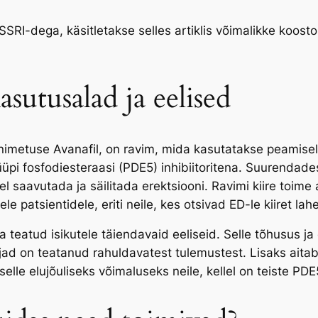
RI-dega, käsitletakse selles artiklis võimalikke koosto
sutusalad ja eelised
imetuse Avanafil, on ravim, mida kasutatakse peamiselt 
üüpi fosfodiesteraasi (PDE5) inhibiitoritena. Suurendade
 saavutada ja säilitada erektsiooni. Ravimi kiire toime
e patsientidele, eriti neile, kes otsivad ED-le kiiret lah
eatud isikutele täiendavaid eeliseid. Selle tõhusus ja oh
ad on teatanud rahuldavatest tulemustest. Lisaks aitab 
 selle elujõuliseks võimaluseks neile, kellel on teiste PD