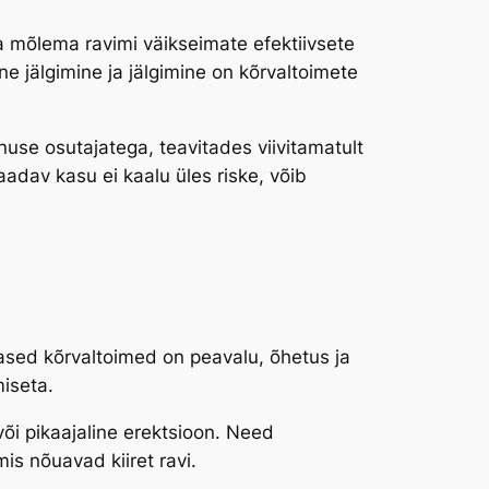
 mõlema ravimi väikseimate efektiivsete
ne jälgimine ja jälgimine on kõrvaltoimete
use osutajatega, teavitades viivitamatult
aadav kasu ei kaalu üles riske, võib
dased kõrvaltoimed on peavalu, õhetus ja
iseta.
õi pikaajaline erektsioon. Need
is nõuavad kiiret ravi.