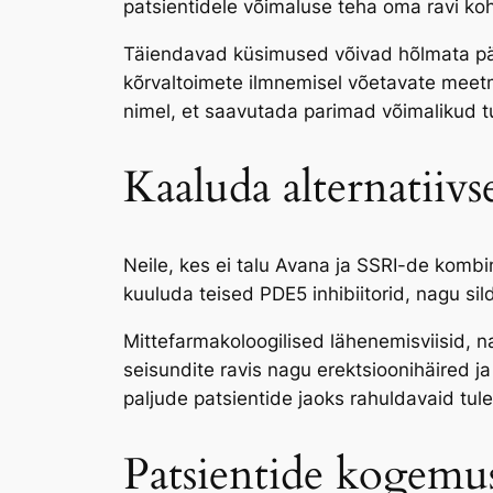
patsientidele võimaluse teha oma ravi koh
Täiendavad küsimused võivad hõlmata päri
kõrvaltoimete ilmnemisel võetavate meetm
nimel, et saavutada parimad võimalikud 
Kaaluda alternatiiv
Neile, kes ei talu Avana ja SSRI-de kombin
kuuluda teised PDE5 inhibiitorid, nagu sild
Mittefarmakoloogilised lähenemisviisid, na
seisundite ravis nagu erektsioonihäired j
paljude patsientide jaoks rahuldavaid tul
Patsientide kogemu