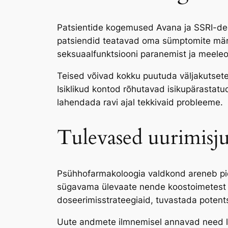
Patsientide kogemused Avana ja SSRI-deg
patsiendid teatavad oma sümptomite märk
seksuaalfunktsiooni paranemist ja meeleo
Teised võivad kokku puutuda väljakutseteg
Isiklikud kontod rõhutavad isikupärastatud
lahendada ravi ajal tekkivaid probleeme.
Tulevased uurimisj
Psühhofarmakoloogia valdkond areneb pid
sügavama ülevaate nende koostoimetest j
doseerimisstrateegiaid, tuvastada potents
Uute andmete ilmnemisel annavad need lei