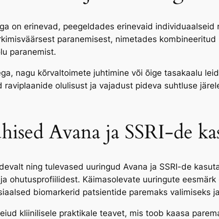
a on erinevad, peegeldades erinevaid individuaalseid 
imisväärsest paranemisest, nimetades kombineeritud r
lu paranemist.
a, nagu kõrvaltoimete juhtimine või õige tasakaalu leid
 raviplaanide olulisust ja vajadust pideva suhtluse järe
uhised Avana ja SSRI-de ka
evalt ning tulevased uuringud Avana ja SSRI-de kasuta
a ohutusprofiilidest. Käimasolevate uuringute eesmärk 
iaalsed biomarkerid patsientide paremaks valimiseks ja 
ud kliinilisele praktikale teavet, mis toob kaasa parem