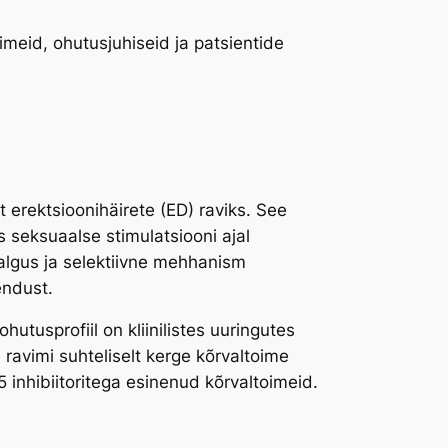
imeid, ohutusjuhiseid ja patsientide
erektsioonihäirete (ED) raviks. See
s seksuaalse stimulatsiooni ajal
 algus ja selektiivne mehhanism
endust.
utusprofiil on kliinilistes uuringutes
ravimi suhteliselt kerge kõrvaltoime
E5 inhibiitoritega esinenud kõrvaltoimeid.