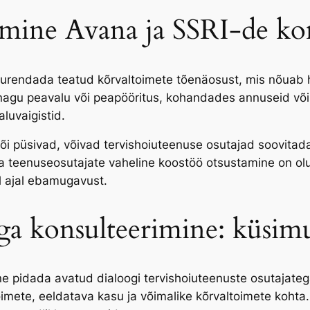
imine Avana ja SSRI-de ko
urendada teatud kõrvaltoimete tõenäosust, mis nõuab ho
nagu peavalu või peapööritus, kohandades annuseid või 
luvaigistid.
i püsivad, võivad tervishoiuteenuse osutajad soovitada 
a teenuseosutajate vaheline koostöö otsustamine on olu
l ajal ebamugavust.
ga konsulteerimine: küsim
line pidada avatud dialoogi tervishoiuteenuste osutajat
imete, eeldatava kasu ja võimalike kõrvaltoimete koht