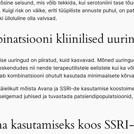
õsine seisund, mis võib tekkida, kui serotoniini tase tõ
. Kuigi risk on väike, eriti tüüpiliste annuste puhul, on p
 ülioluline olla valvsad.
natsiooni kliinilised uuri
se uuringud on piiratud, kuid kasvavad. Mõned uuringu
skendudes nii nende terapeutilistele eelistele kui ka või
aab kombinatsiooni ohutult kasutada minimaalsete kõrva
 täielikult mõista Avana ja SSRI-de kasutamise koostoimei
lgemad juhised ja tuvastada patsiendipopulatsioonid, k
a kasutamiseks koos SSRI