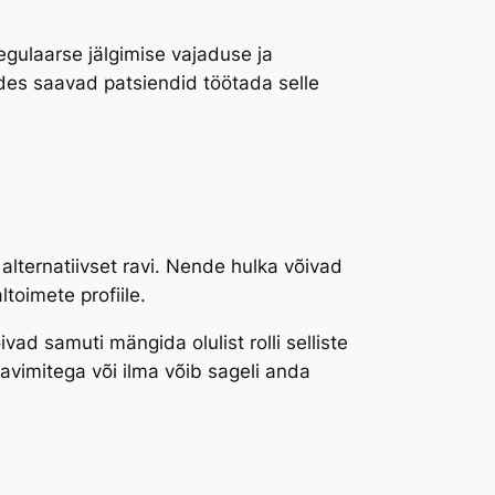
gulaarse jälgimise vajaduse ja
edes saavad patsiendid töötada selle
alternatiivset ravi. Nende hulka võivad
ltoimete profiile.
vad samuti mängida olulist rolli selliste
avimitega või ilma võib sageli anda