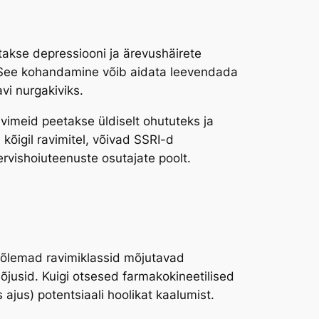
atakse depressiooni ja ärevushäirete
s. See kohandamine võib aidata leevendada
vi nurgakiviks.
avimeid peetakse üldiselt ohututeks ja
kõigil ravimitel, võivad SSRI-d
ervishoiuteenuste osutajate poolt.
Mõlemad ravimiklassid mõjutavad
mõjusid. Kuigi otsesed farmakokineetilised
 ajus) potentsiaali hoolikat kaalumist.