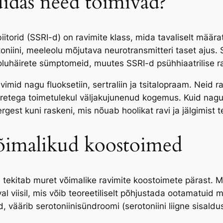
idas need toimivad?
biitorid (SSRI-d) on ravimite klass, mida tavaliselt määr
oniini, meeleolu mõjutava neurotransmitteri taset aju
luhäirete sümptomeid, muutes SSRI-d psühhiaatrilise ra
imid nagu fluoksetiin, sertraliin ja tsitalopraam. Neid r
iretega toimetulekul väljakujunenud kogemus. Kuid nagu 
gest kuni raskeni, mis nõuab hoolikat ravi ja jälgimist t
õimalikud koostoimed
ekitab muret võimalike ravimite koostoimete pärast. 
al viisil, mis võib teoreetiliselt põhjustada ootamatuid 
 väärib serotoniinisündroomi (serotoniini liigne sisaldus