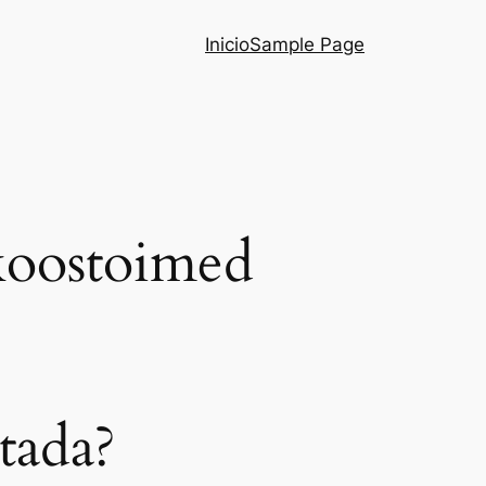
Inicio
Sample Page
koostoimed
tada?