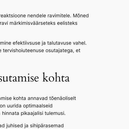
reaktsioone nendele ravimitele. Mõned
avi märkimisväärseteks eelisteks
mine efektiivsuse ja talutavuse vahel.
le tervishoiuteenuse osutajatega, et
sutamise kohta
mise kohta annavad tõenäoliselt
on uurida optimaalseid
hinnata pikaajalisi tulemusi.
ad juhised ja sihipärasemad