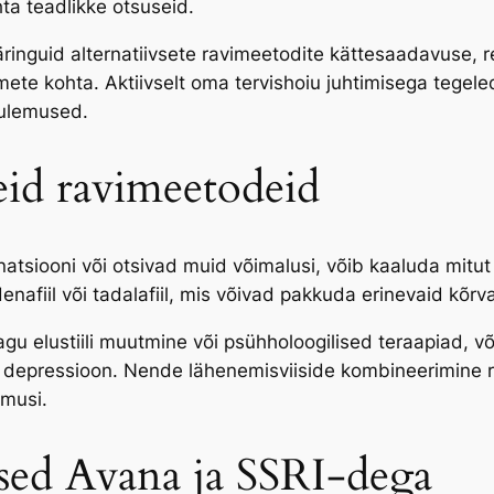
ta teadlikke otsuseid.
nguid alternatiivsete ravimeetodite kättesaadavuse, re
ete kohta. Aktiivselt oma tervishoiu juhtimisega tegel
tulemused.
seid ravimeetodeid
atsiooni või otsivad muid võimalusi, võib kaaluda mitut 
enafiil või tadalafiil, mis võivad pakkuda erinevaid kõrva
gu elustiili muutmine või psühholoogilised teraapiad, või
a depressioon. Nende lähenemisviiside kombineerimine r
emusi.
sed Avana ja SSRI-dega