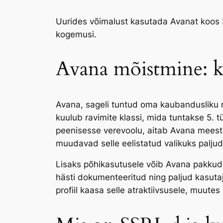
Uurides võimalust kasutada Avanat koos SS
kogemusi.
Avana mõistmine: ka
Avana, sageli tuntud oma kaubandusliku n
kuulub ravimite klassi, mida tuntakse 5. t
peenisesse verevoolu, aitab Avana meestel
muudavad selle eelistatud valikuks paljudel
Lisaks põhikasutusele võib Avana pakkuda t
hästi dokumenteeritud ning paljud kasutaj
profiil kaasa selle atraktiivsusele, muutes