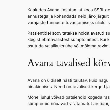
Kaaludes Avana kasutamist koos SSRI-deg
annustega ja kohandada neid järk-järgult v
varajaste tunnuste tuvastamiseks ülioluli
Patsientidel soovitatakse hoida avatud s
kõigist ebatavalistest sümptomitest. Kui 
osutuda vajalikuks ühe või mõlema ravimi
Avana tavalised kõr
Avana on üldiselt hästi talutav, kuid nag
ninakinnisus. Need on tavaliselt kerged j
Mõnel juhul võivad patsiendid kogeda ras
sümptomid nõuavad viivitamatut arstiabi, 