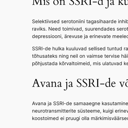
Mis on SSRI-d ja ku
Selektiivsed serotoniini tagasihaarde inhi
raviks. Need toimivad, suurendades serot
depressiooni, ärevuse ja erinevate meeleo
SSRI-de hulka kuuluvad sellised tuntud rav
tõhusateks ning neil on vaimse tervise hä
põhjustada kõrvaltoimeid, mis ulatuvad ker
Avana ja SSRI-de v
Avana ja SSRI-de samaaegne kasutamine t
neurotransmitterite süsteeme, kuigi erinev
koostoimed ei pruugi olla märkimisväärsed,