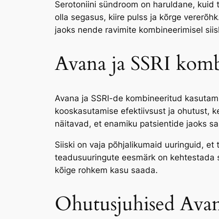
Serotoniini sündroom on haruldane, kuid t
olla segasus, kiire pulss ja kõrge vererõhk
jaoks nende ravimite kombineerimisel siiski
Avana ja SSRI kombi
Avana ja SSRI-de kombineeritud kasutami
kooskasutamise efektiivsust ja ohutust, ke
näitavad, et enamiku patsientide jaoks s
Siiski on vaja põhjalikumaid uuringuid, et
teadusuuringute eesmärk on kehtestada se
kõige rohkem kasu saada.
Ohutusjuhised Avan