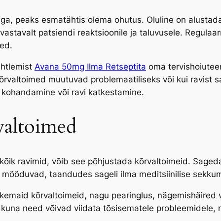
a, peaks esmatähtis olema ohutus. Oluline on alustada
astavalt patsiendi reaktsioonile ja taluvusele. Regulaar
sed.
uhtlemist
Avana 50mg Ilma Retseptita
oma tervishoiuteen
kõrvaltoimed muutuvad problemaatiliseks või kui ravist s
 kohandamine või ravi katkestamine.
valtoimed
u kõik ravimid, võib see põhjustada kõrvaltoimeid. Sage
a mööduvad, taandudes sageli ilma meditsiinilise sekkum
kemaid kõrvaltoimeid, nagu pearinglus, nägemishäired v
kuna need võivad viidata tõsisematele probleemidele, m