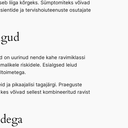
useb liiga kõrgeks. Sümptomiteks võivad
atsientide ja tervishoiuteenuste osutajate
ngud
d on uurinud nende kahe ravimiklassi
malikele riskidele. Esialgsed leiud
ltoimetega.
d ja pikaajalisi tagajärgi. Praeguste
es võivad sellest kombineeritud ravist
-dega