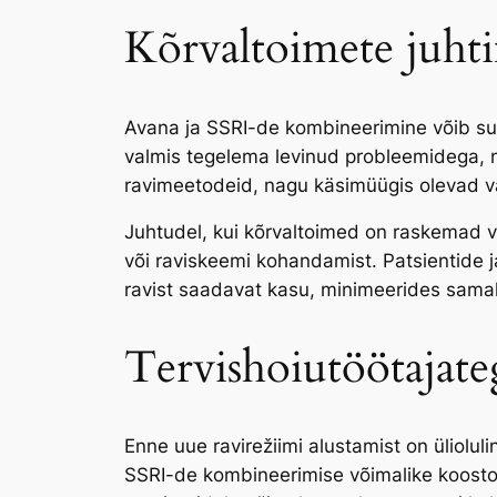
Kõrvaltoimete juht
Avana ja SSRI-de kombineerimine võib su
valmis tegelema levinud probleemidega, 
ravimeetodeid, nagu käsimüügis olevad va
Juhtudel, kui kõrvaltoimed on raskemad võ
või raviskeemi kohandamist. Patsientide j
ravist saadavat kasu, minimeerides sama
Tervishoiutöötajate
Enne uue ravirežiimi alustamist on üliolu
SSRI-de kombineerimise võimalike koosto