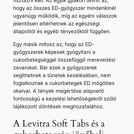
tisztázni kell. Az egyik gyakori tévhit az,
hogy az összes ED-gyógyszer mindenkinél
ugyanúgy működik, míg az egyéni válaszok
jelentősen eltérhetnek az egészségi
állapottól és egyéb tényezőktől függően.
Egy másik mítosz az, hogy az ED-
gyógyszerek képesek gyógyítani a
cukorbetegséggel összefüggő merevedési
zavarokat. Bár ezek a gyógyszerek
segíthetnek a tünetek kezelésében, nem
foglalkoznak a cukorbetegek ED mögöttes
okaival. A tények megértése alapvető
fontosságú a kezelési lehetőségekről szóló
tájékozott döntések meghozatalához.
A Levitra Soft Tabs és a