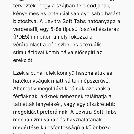
tervezték, hogy a szájban feloldódjanak,
kényelmes és potenciálisan gyorsabb hatást
biztosítva. A Levitra Soft Tabs hatóanyaga a
vardenafil, egy 5-ös típusú foszfodiészteráz
(PDE5) inhibitor, amely fokozza a
véráramlást a péniszbe, és szexuális
stimulációval kombinálva elősegíti az
erekciót.
Ezek a puha fülek könnyű használatuk és
hatékonyságuk miatt váltak népszerűvé.
Alternatív megoldást kínálnak azoknak a
férfiaknak, akiknek nehéznek találhatja a
tabletták lenyelését, vagy egy diszkrétebb
megoldást preferálnak. A Levitra Soft Tabs
mechanizmusának és használatának
megértése kulcsfontosságú a különböző